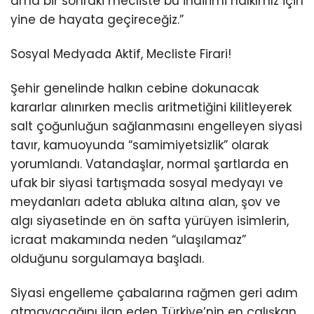
ama bir sonraki mecliste bu indirimi halkımız için
yine de hayata geçireceğiz.”
Sosyal Medyada Aktif, Mecliste Firari!
Şehir genelinde halkın cebine dokunacak
kararlar alınırken meclis aritmetiğini kilitleyerek
salt çoğunluğun sağlanmasını engelleyen siyasi
tavır, kamuoyunda “samimiyetsizlik” olarak
yorumlandı. Vatandaşlar, normal şartlarda en
ufak bir siyasi tartışmada sosyal medyayı ve
meydanları adeta abluka altına alan, şov ve
algı siyasetinde en ön safta yürüyen isimlerin,
icraat makamında neden “ulaşılamaz”
olduğunu sorgulamaya başladı.
Siyasi engelleme çabalarına rağmen geri adım
atmayacağını ilan eden Türkiye’nin en çalışkan