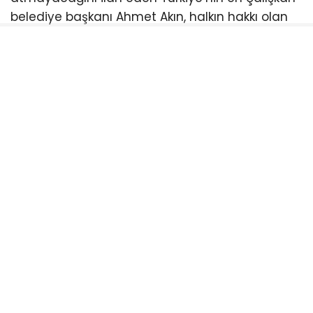
belediye başkanı Ahmet Akın, halkın hakkı olan
indirimi er ya da geç meclisten geçirmekte
kararlı. Balıkesirliler ise meclis sıralarını boş
bırakan bu anlayışa tepki gösterirken, bir sonraki
toplantıda kimlerin halkın indirimine “evet”
diyeceğini merakla bekliyor.