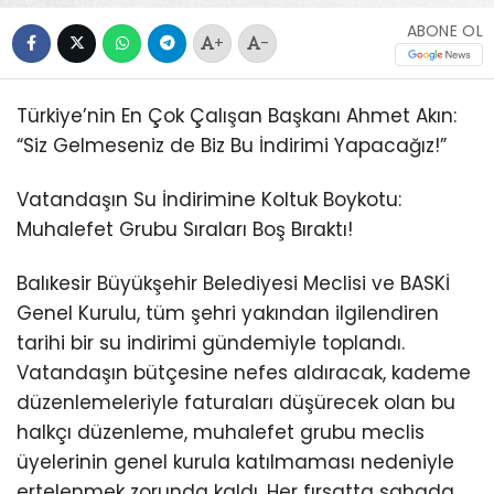
ABONE OL
+
-
Türkiye’nin En Çok Çalışan Başkanı Ahmet Akın:
“Siz Gelmeseniz de Biz Bu İndirimi Yapacağız!”
Vatandaşın Su İndirimine Koltuk Boykotu:
Muhalefet Grubu Sıraları Boş Bıraktı!
Balıkesir Büyükşehir Belediyesi Meclisi ve BASKİ
Genel Kurulu, tüm şehri yakından ilgilendiren
tarihi bir su indirimi gündemiyle toplandı.
Vatandaşın bütçesine nefes aldıracak, kademe
düzenlemeleriyle faturaları düşürecek olan bu
halkçı düzenleme, muhalefet grubu meclis
üyelerinin genel kurula katılmaması nedeniyle
ertelenmek zorunda kaldı. Her fırsatta sahada,