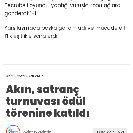
Tecrübeli oyuncu, yaptığı vuruşla topu ağlara
gönderdi: 1-1.
Karşılaşmada başka gol olmadı ve mücadele 1-
1’lik eşitlikle sona erdi.
Ana Sayfa
›
Balıkesir
Akın, satranç
turnuvası ödül
törenine katıldı
Admin admin
TÜM YAZILARI