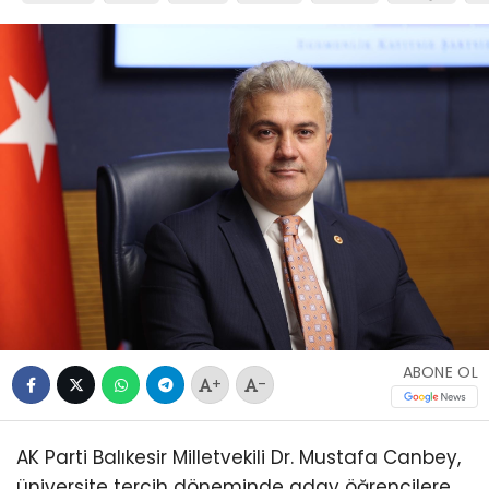
ABONE OL
+
-
AK Parti Balıkesir Milletvekili Dr. Mustafa Canbey,
üniversite tercih döneminde aday öğrencilere