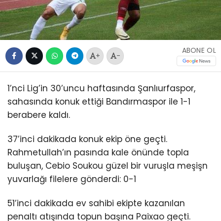
ABONE OL
+
-
1’nci Lig’in 30’uncu haftasında Şanlıurfaspor,
sahasında konuk ettiği Bandırmaspor ile 1-1
berabere kaldı.
37’inci dakikada konuk ekip öne geçti.
Rahmetullah’ın pasında kale önünde topla
buluşan, Cebio Soukou güzel bir vuruşla meşişn
yuvarlağı filelere gönderdi: 0-1
51’inci dakikada ev sahibi ekipte kazanılan
penaltı atışında topun başına Paixao geçti.