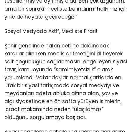
tescillenmiş ve ayrılmış oldu. Ben çok üzgünüm,
ama bir sonraki mecliste bu indirimi halkımız için
yine de hayata geçireceğiz.”
Sosyal Medyada Aktif, Mecliste Firari!
Şehir genelinde halkın cebine dokunacak
kararlar alınırken meclis aritmetiğini kilitleyerek
salt çoğunluğun sağlanmasını engelleyen siyasi
tavır, kamuoyunda “samimiyetsizlik” olarak
yorumlandı. Vatandaşlar, normal şartlarda en
ufak bir siyasi tartışmada sosyal medyayı ve
meydanları adeta abluka altına alan, şov ve
algı siyasetinde en ön safta yürüyen isimlerin,
icraat makamında neden “ulaşılamaz”
olduğunu sorgulamaya başladı.
Siyasi engelleme çabalarına rağmen geri adım