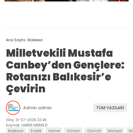
Ana Sayfa
›
Balıkesir
Milletvekili Mustafa
Canbey’den Gençlere:
Rotanızı Balıkesir’e
Çevirin
Admin admin
TÜM YAZILARI
Giriş: 31-07-2026 23:36
Kaynak: HABER MERKEZİ
Balıkesir
Erdek
Genel
Gönen
Güncel
Manşet
M