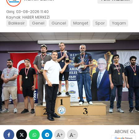
Giriş: 03-08-2026 11:40
Kaynak: HABER MERKEZİ
Balıkesir
Genel
Güncel
Manşet
Spor
Yaşam
ABONE OL
+
-