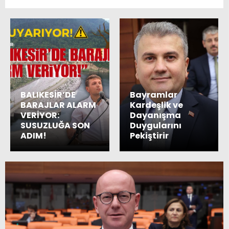
BALIKESİR’DE
Bayramlar
BARAJLAR ALARM
Kardeşlik ve
VERİYOR:
Dayanışma
SUSUZLUĞA SON
Duygularını
ADIM!
Pekiştirir