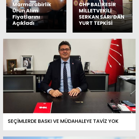
Marmarabirlik
CHP BALIKESİR
Ürün Alım
MİLLETVEKİLİ
Fiyatlarını
SERKAN SARI’DAN
Açıkladı
YURT TEPKİSİ
SEÇİMLERDE BASKI VE MÜDAHALEYE TAVİZ YOK