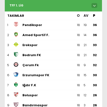
TFF 1. LIG
O
AV
P
TAKIMLAR
1
Pendikspor
18
19
36
2
Amed Sportif F.
18
14
36
3
Erokspor
18
21
33
4
Bodrum FK
18
21
32
5
Çorum Fk
18
9
32
6
Erzurumspor FK
18
15
30
7
Iğdır F.K
18
5
30
8
Boluspor
18
12
26
9
Bandırmaspor
18
3
26