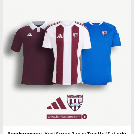
20
Adana Demir
18
-65
-28
Bandırmaspor, Yeni Sezon Zırhını Tanıttı: “Sırtında