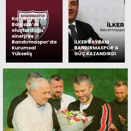
Karakoyun ve
Bayram’ın
oluşturduğu
sinerji ve
Bandırmaspor’da
İLKER BAYRAM
Kurumsal
BANDIRMASPOR’A
Yükseliş
GÜÇ KAZANDIRDI