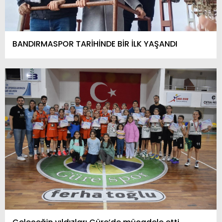
BANDIRMASPOR TARİHİNDE BİR İLK YAŞANDI