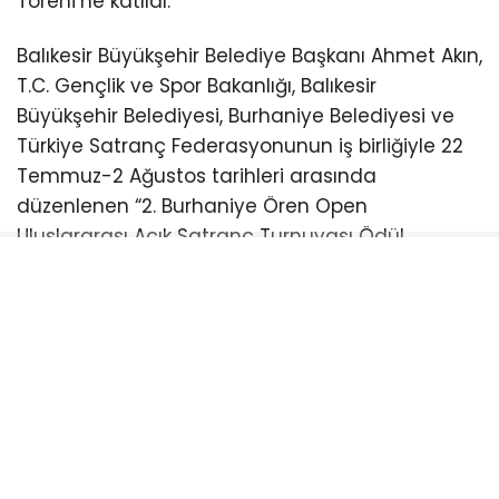
Töreni’ne katıldı.
Balıkesir Büyükşehir Belediye Başkanı Ahmet Akın,
T.C. Gençlik ve Spor Bakanlığı, Balıkesir
Büyükşehir Belediyesi, Burhaniye Belediyesi ve
Türkiye Satranç Federasyonunun iş birliğiyle 22
Temmuz-2 Ağustos tarihleri arasında
düzenlenen “2. Burhaniye Ören Open
Uluslararası Açık Satranç Turnuvası Ödül
Töreni”ne katıldı.
Burhaniye Ahmet Akın Kültür
Merkezi’nde düzenlenen törene Akın’ın yanı sıra
CHP Balıkesir Milletvekili Serkan Sarı, Burhaniye
Belediye Başkanı Ali Kemal Deveciler, CHP
Balıkesir İl Başkanı Fikret Şahin, Türkiye Satranç
Federasyonu Başkanı Fethi Apaydın, Türkiye
Satranç Federasyonu (TSF) Balıkesir İl Temsilcisi
Mete Deniz, hakemler, antrenörler, sporcular,