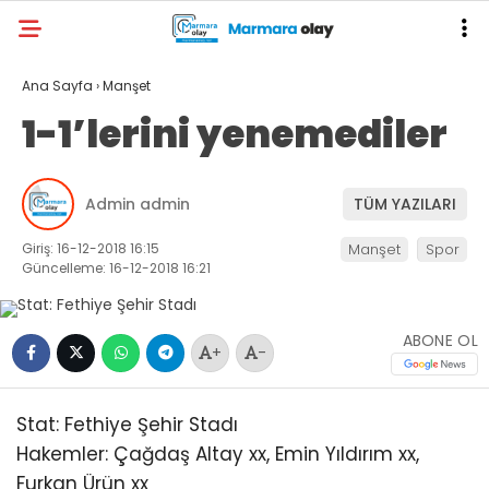
Ana Sayfa
›
Manşet
1-1’lerini yenemediler
Admin admin
TÜM YAZILARI
Giriş: 16-12-2018 16:15
Manşet
Spor
Güncelleme: 16-12-2018 16:21
ABONE OL
+
-
Stat: Fethiye Şehir Stadı
Hakemler: Çağdaş Altay xx, Emin Yıldırım xx,
Furkan Ürün xx