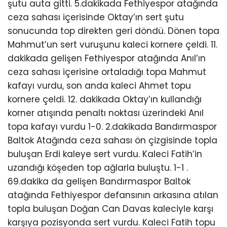
şutu auta gitti. 5.dakikada Fethiyespor atağında
ceza sahası içerisinde Oktay’ın sert şutu
sonucunda top direkten geri döndü. Dönen topa
Mahmut’un sert vuruşunu kaleci kornere çeldi. 11.
dakikada gelişen Fethiyespor atağında Anıl’ın
ceza sahası içerisine ortaladığı topa Mahmut
kafayı vurdu, son anda kaleci Ahmet topu
kornere çeldi. 12. dakikada Oktay’ın kullandığı
korner atışında penaltı noktası üzerindeki Anıl
topa kafayı vurdu 1-0. 2.dakikada Bandırmaspor
Baltok Atağında ceza sahası ön çizgisinde topla
buluşan Erdi kaleye sert vurdu. Kaleci Fatih’in
uzandığı köşeden top ağlarla buluştu. 1-1 .
69.dakika da gelişen Bandırmaspor Baltok
atağında Fethiyespor defansının arkasına atılan
topla buluşan Doğan Can Davas kaleciyle karşı
karşıya pozisyonda sert vurdu. Kaleci Fatih topu