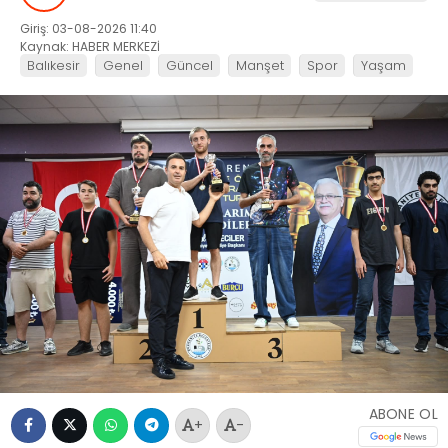
Giriş: 03-08-2026 11:40
Kaynak: HABER MERKEZİ
Balıkesir
Genel
Güncel
Manşet
Spor
Yaşam
ABONE OL
+
-