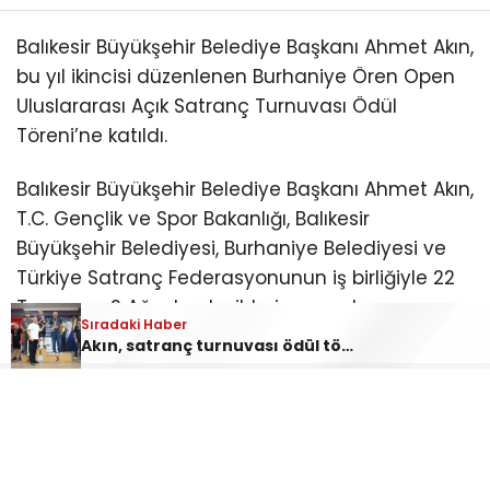
Balıkesir Büyükşehir Belediye Başkanı Ahmet Akın,
bu yıl ikincisi düzenlenen Burhaniye Ören Open
Uluslararası Açık Satranç Turnuvası Ödül
Töreni’ne katıldı.
Balıkesir Büyükşehir Belediye Başkanı Ahmet Akın,
T.C. Gençlik ve Spor Bakanlığı, Balıkesir
Büyükşehir Belediyesi, Burhaniye Belediyesi ve
Türkiye Satranç Federasyonunun iş birliğiyle 22
Temmuz-2 Ağustos tarihleri arasında
Sıradaki Haber
düzenlenen “2. Burhaniye Ören Open
Akın, satranç turnuvası ödül törenine katıldı
Uluslararası Açık Satranç Turnuvası Ödül
Töreni”ne katıldı.
Burhaniye Ahmet Akın Kültür
Merkezi’nde düzenlenen törene Akın’ın yanı sıra
CHP Balıkesir Milletvekili Serkan Sarı, Burhaniye
Belediye Başkanı Ali Kemal Deveciler, CHP