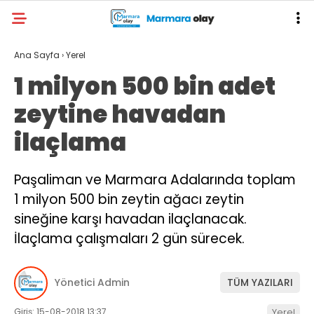
Ana Sayfa
›
Yerel
1 milyon 500 bin adet
zeytine havadan
ilaçlama
Paşaliman ve Marmara Adalarında toplam
1 milyon 500 bin zeytin ağacı zeytin
sineğine karşı havadan ilaçlanacak.
İlaçlama çalışmaları 2 gün sürecek.
Yönetici Admin
TÜM YAZILARI
Giriş: 15-08-2018 13:37
Yerel