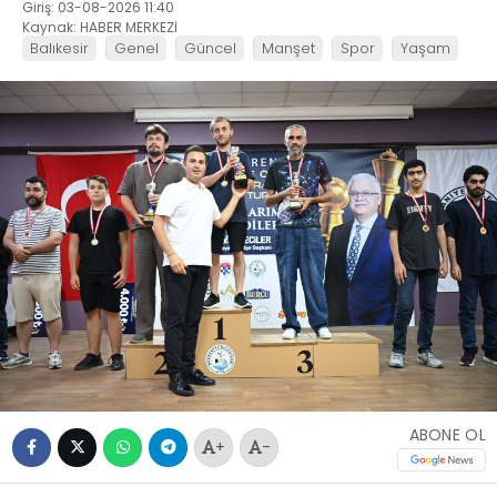
Giriş: 03-08-2026 11:40
Kaynak: HABER MERKEZİ
Balıkesir
Genel
Güncel
Manşet
Spor
Yaşam
ABONE OL
+
-