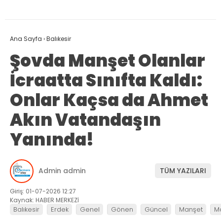
Ana Sayfa
›
Balıkesir
Şovda Manşet Olanlar
İcraatta Sınıfta Kaldı:
Onlar Kaçsa da Ahmet
Akın Vatandaşın
Yanında!
Admin admin
TÜM YAZILARI
Giriş: 01-07-2026 12:27
Kaynak: HABER MERKEZİ
Balıkesir
Erdek
Genel
Gönen
Güncel
Manşet
M