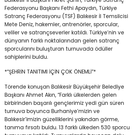
Balıkesir İl Başkanı Fikret Şahin, Türkiye Satranç
Federasyonu Başkanı Fethi Apaydın, Türkiye
Satranç Federasyonu (TSF) Balıkesir İl Temsilcisi
Mete Deniz, hakemler, antrenörler, sporcular,
veliler ve satrançseverler katıldı. Türkiye’nin ve
dünyanın farklı noktalarından gelen satranç
sporcularını buluşturan turnuvada ödüller
sahiplerini buldu.
*“ŞEHRİN TANITIMI İÇİN ÇOK ÖNEMLİ”*
Törende konuşan Balıkesir Büyükşehir Belediye
Başkanı Ahmet Akın, “Farklı ülkelerden gelen
birbirinden başarılı gençlerimiz yedi gün süren
turnuva boyunca Burhaniye’mizin ve
Balıkesir’imizin güzelliklerini yakından görme,
tanıma fırsatı buldu. 13 farklı ülkeden 530 sporcu