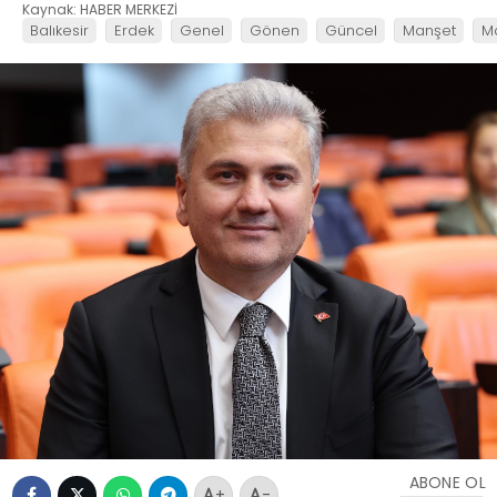
Kaynak: HABER MERKEZİ
Balıkesir
Erdek
Genel
Gönen
Güncel
Manşet
M
ABONE OL
+
-