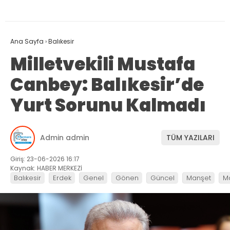
Ana Sayfa
›
Balıkesir
Milletvekili Mustafa
Canbey: Balıkesir’de
Yurt Sorunu Kalmadı
Admin admin
TÜM YAZILARI
Giriş: 23-06-2026 16:17
Kaynak: HABER MERKEZİ
Balıkesir
Erdek
Genel
Gönen
Güncel
Manşet
M