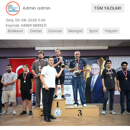
Admin admin
TÜM YAZILARI
Giriş: 03-08-2026 11:40
Kaynak: HABER MERKEZİ
Balıkesir
Genel
Güncel
Manşet
Spor
Yaşam