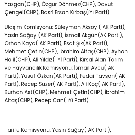
Yazgan(CHP), Özgür Dönmez(CHP), Davut
Çengel(CHP), Basri Ersan Kırbaş(İYİ Parti)
Ulaşım Komisyonu: Süleyman Aksoy ( AK Parti),
Yasin Sağay (AK Parti), İsmail Akgün(AK Parti),
Orhan Kaya( AK Parti), Esat Şık(AK Parti),
Mehmet Çetin(CHP), İbrahim Altaş(CHP), Ayhan
Halil(CHP), Ali Yıldız( İYİ Parti), Kırsal Alan Tarım
ve Hayvancılık Komisyonu: İsmail Avcu( AK
Parti), Yusuf Özkan(AK Parti), Fedai Tavşan( AK
Parti), Recep Süzer( AK Parti), Ali Koç( AK Parti),
Burhan Ast(CHP), Mehmet Çetin(CHP), İbrahim
Altaş(CHP), Recep Can( İYİ Parti)
Tarife Komisyonu: Yasin Sağay( AK Parti),