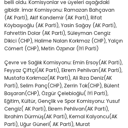
belli oldu. Komisyonlar ve üyeleri aşağıdaki
gibidir. İmar Komisyonu: Ramazan Bahçavan
(AK Parti), Akif Kandemir (AK Parti), Rifat
Köybaşıoğlu (AK Parti), Yasin Sağay (AK Parti),
Fahrettin Dolar (AK Parti), Süleyman Cengiz
Dikici (CHP), Halime Nalan Korkmaz (CHP), Yalçın
Cömert (CHP), Metin Özpınar (İYİ Parti)
Çevre ve Sağlık Komisyonu: Emin Ersoy(AK Parti),
Feyyaz Çiftçi(AK Parti), Ekrem Pehlivan(AK Parti),
Mustafa Korkmaz(AK Parti), Ali Rıza Deniz(AK
Parti), Selim Panç(CHP), Zerrin Tok(CHP), Bülent
Başaran(CHP), Özgür Çelebioğlu( İYİ Parti),
Eğitim, Kültür, Gençlik ve Spor Komisyonu: Yusuf
Cengiz( AK Parti), Ekrem Pehlivan(AK Parti),
İbrahim Dürmüş(AK Parti), Kemal Kalyoncu(AK
Parti), Uğur Güneri( AK Parti), Murat