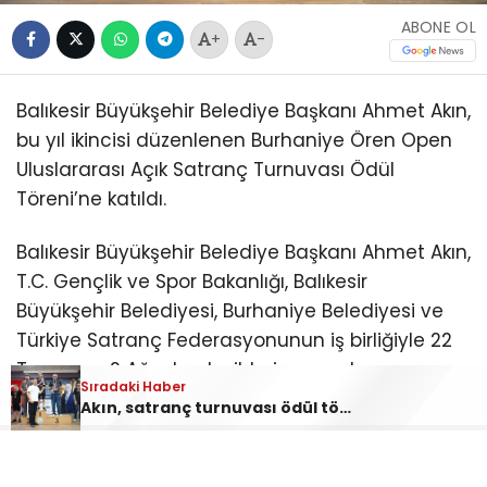
ABONE OL
+
-
Balıkesir Büyükşehir Belediye Başkanı Ahmet Akın,
bu yıl ikincisi düzenlenen Burhaniye Ören Open
Uluslararası Açık Satranç Turnuvası Ödül
Töreni’ne katıldı.
Balıkesir Büyükşehir Belediye Başkanı Ahmet Akın,
T.C. Gençlik ve Spor Bakanlığı, Balıkesir
Büyükşehir Belediyesi, Burhaniye Belediyesi ve
Türkiye Satranç Federasyonunun iş birliğiyle 22
Temmuz-2 Ağustos tarihleri arasında
Sıradaki Haber
düzenlenen “2. Burhaniye Ören Open
Akın, satranç turnuvası ödül törenine katıldı
Uluslararası Açık Satranç Turnuvası Ödül
Töreni”ne katıldı.
Burhaniye Ahmet Akın Kültür