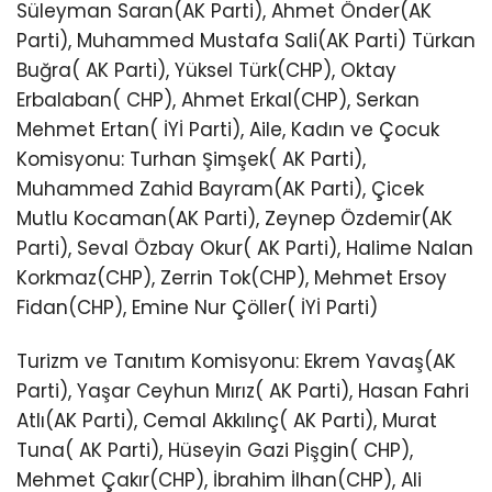
Süleyman Saran(AK Parti), Ahmet Önder(AK
Parti), Muhammed Mustafa Sali(AK Parti) Türkan
Buğra( AK Parti), Yüksel Türk(CHP), Oktay
Erbalaban( CHP), Ahmet Erkal(CHP), Serkan
Mehmet Ertan( İYİ Parti), Aile, Kadın ve Çocuk
Komisyonu: Turhan Şimşek( AK Parti),
Muhammed Zahid Bayram(AK Parti), Çicek
Mutlu Kocaman(AK Parti), Zeynep Özdemir(AK
Parti), Seval Özbay Okur( AK Parti), Halime Nalan
Korkmaz(CHP), Zerrin Tok(CHP), Mehmet Ersoy
Fidan(CHP), Emine Nur Çöller( İYİ Parti)
Turizm ve Tanıtım Komisyonu: Ekrem Yavaş(AK
Parti), Yaşar Ceyhun Mırız( AK Parti), Hasan Fahri
Atlı(AK Parti), Cemal Akkılınç( AK Parti), Murat
Tuna( AK Parti), Hüseyin Gazi Pişgin( CHP),
Mehmet Çakır(CHP), İbrahim İlhan(CHP), Ali