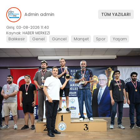
Admin admin
TÜM YAZILARI
Giriş: 03-08-2026 11:40
Kaynak: HABER MERKEZİ
Balıkesir
Genel
Güncel
Manşet
Spor
Yaşam