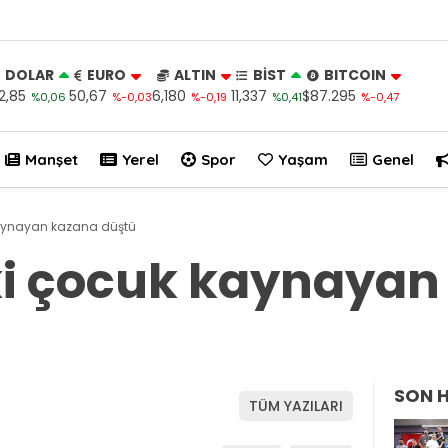
DOLAR
EURO
ALTIN
BİST
BITCOIN
2,85
50,67
6,180
11,337
$87.295
%0,06
%-0,03
%-0,19
%0,41
%-0,47
Manşet
Yerel
Spor
Yaşam
Genel
kaynayan kazana düştü
ki çocuk kaynayan
SON 
TÜM YAZILARI