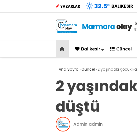
32.5
°
BALIKESIR
YAZARLAR
4
Balıkesir
Güncel
Ana Sayfa
›
Güncel
›
2 yaşındaki çocuk 
2 yaşında
düştü
Admin admin