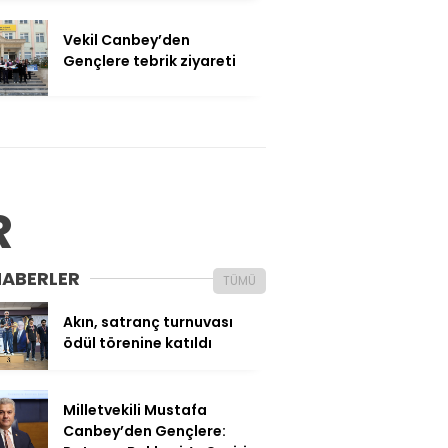
Vekil Canbey’den
Gençlere tebrik ziyareti
R
HABERLER
TÜMÜ
Akın, satranç turnuvası
ödül törenine katıldı
Milletvekili Mustafa
Canbey’den Gençlere: