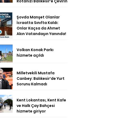
Rotanızı Balıkesir’e Çevirin
Şovda Manşet Olanlar
İcraatta Sınıfta Kaldı:
Onlar Kaçsa da Ahmet
Akın Vatandaşın Yanında!
Volkan Konak Parkı
hizmete açıldı
Milletvekili Mustafa
Canbey: Balıkesir’de Yurt
Sorunu Kalmadı
Kent Lokantası, Kent Kafe
ve Halk Çay Bahçesi
hizmete giriyor