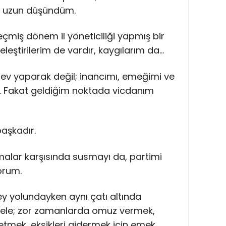
n uzun düşündüm.
çmiş dönem il yöneticiliği yapmış bir
eleştirilerim de vardır, kaygılarım da…
ev yaparak değil; inancımı, emeğimi ve
m. Fakat geldiğim noktada vicdanım
başkadır.
alar karşısında susmayı da, partimi
orum.
y yolundayken aynı çatı altında
dele; zor zamanlarda omuz vermek,
etmek, eksikleri gidermek için emek