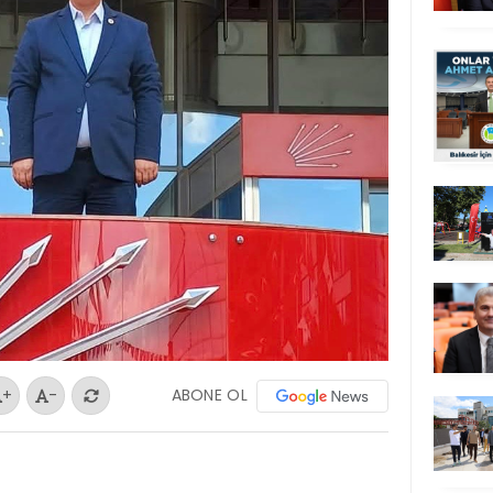
ABONE OL
+
-