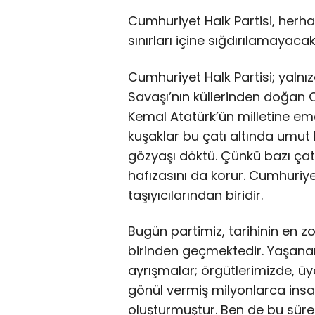
Cumhuriyet Halk Partisi, herha
sınırları içine sığdırılamayaca
Cumhuriyet Halk Partisi; yalnızc
Savaşı’nın küllerinden doğan C
Kemal Atatürk’ün milletine ema
kuşaklar bu çatı altında umut
gözyaşı döktü. Çünkü bazı çatıl
hafızasını da korur. Cumhuriyet
taşıyıcılarından biridir.
Bugün partimiz, tarihinin en z
birinden geçmektedir. Yaşanan
ayrışmalar; örgütlerimizde, üy
gönül vermiş milyonlarca insa
oluşturmuştur. Ben de bu sürec