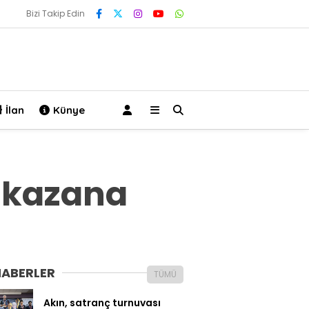
Bizi Takip Edin
İlan
Künye
 kazana
HABERLER
TÜMÜ
Akın, satranç turnuvası