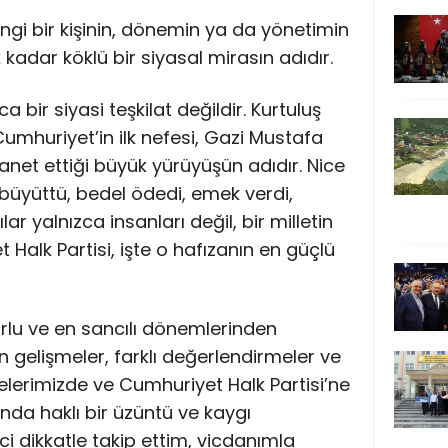
ngi bir kişinin, dönemin ya da yönetimin
k kadar köklü bir siyasal mirasın adıdır.
a bir siyasi teşkilat değildir. Kurtuluş
umhuriyet’in ilk nefesi, Gazi Mustafa
net ettiği büyük yürüyüşün adıdır. Nice
 büyüttü, bedel ödedi, emek verdi,
ar yalnızca insanları değil, bir milletin
 Halk Partisi, işte o hafızanın en güçlü
orlu ve en sancılı dönemlerinden
 gelişmeler, farklı değerlendirmeler ve
elerimizde ve Cumhuriyet Halk Partisi’ne
nda haklı bir üzüntü ve kaygı
i dikkatle takip ettim, vicdanımla