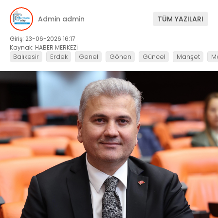
Admin admin
TÜM YAZILARI
Giriş: 23-06-2026 16:17
Kaynak: HABER MERKEZİ
Balıkesir
Erdek
Genel
Gönen
Güncel
Manşet
M