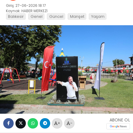
Giriş: 27-06-2026 18:17
Kaynak: HABER MERKEZİ
Balıkesir
Genel
Güncel
Manşet
Yaşam
ABONE OL
+
-