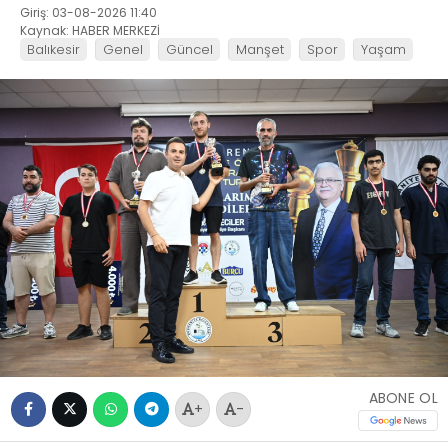
Giriş: 03-08-2026 11:40
Kaynak: HABER MERKEZİ
Balıkesir
Genel
Güncel
Manşet
Spor
Yaşam
ABONE OL
+
-