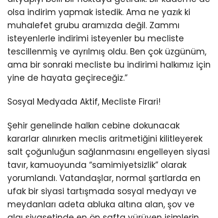
olsa indirim yapmak istedik. Ama ne yazık ki
muhalefet grubu aramızda değil. Zammı
isteyenlerle indirimi isteyenler bu mecliste
tescillenmiş ve ayrılmış oldu. Ben çok üzgünüm,
ama bir sonraki mecliste bu indirimi halkımız için
yine de hayata geçireceğiz.”
Sosyal Medyada Aktif, Mecliste Firari!
Şehir genelinde halkın cebine dokunacak
kararlar alınırken meclis aritmetiğini kilitleyerek
salt çoğunluğun sağlanmasını engelleyen siyasi
tavır, kamuoyunda “samimiyetsizlik” olarak
yorumlandı. Vatandaşlar, normal şartlarda en
ufak bir siyasi tartışmada sosyal medyayı ve
meydanları adeta abluka altına alan, şov ve
algı siyasetinde en ön safta yürüyen isimlerin,