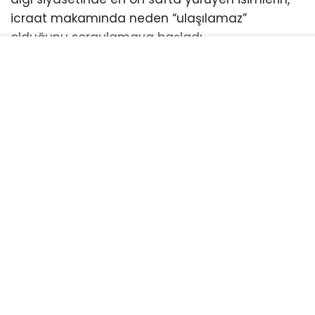
icraat makamında neden “ulaşılamaz”
olduğunu sorgulamaya başladı.
Siyasi engelleme çabalarına rağmen geri adım
atmayacağını ilan eden Türkiye’nin en çalışkan
belediye başkanı Ahmet Akın, halkın hakkı olan
indirimi er ya da geç meclisten geçirmekte
kararlı. Balıkesirliler ise meclis sıralarını boş
bırakan bu anlayışa tepki gösterirken, bir sonraki
toplantıda kimlerin halkın indirimine “evet”
diyeceğini merakla bekliyor.