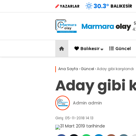
30.3
°
BALIKESIR
YAZARLAR
4
Balıkesir
Güncel
Ana Sayfa
›
Güncel
›
Aday gibi karşılandı
Aday gibi 
Admin admin
Giriş: 05-11-2018 14:13