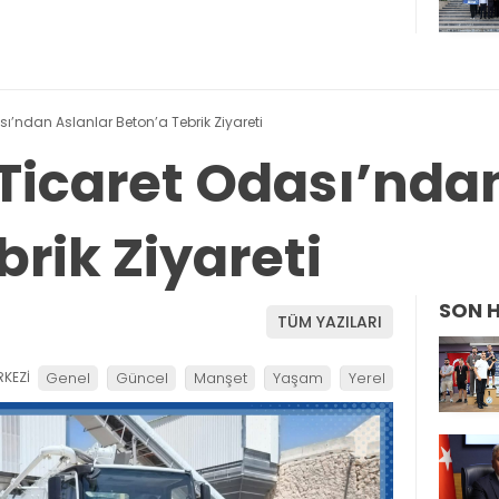
’ndan Aslanlar Beton’a Tebrik Ziyareti
icaret Odası’ndan
rik Ziyareti
SON 
TÜM YAZILARI
KEZİ
Genel
Güncel
Manşet
Yaşam
Yerel