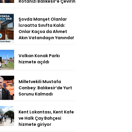
Rotanızı Balıkesir’e Çevirin
Şovda Manşet Olanlar
İcraatta Sınıfta Kaldı:
Onlar Kaçsa da Ahmet
Akın Vatandaşın Yanında!
Volkan Konak Parkı
hizmete açıldı
Milletvekili Mustafa
Canbey: Balıkesir’de Yurt
Sorunu Kalmadı
Kent Lokantası, Kent Kafe
ve Halk Çay Bahçesi
hizmete giriyor