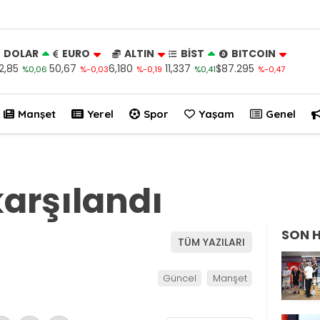
DOLAR
EURO
ALTIN
BİST
BITCOIN
2,85
50,67
6,180
11,337
$87.295
%0,06
%-0,03
%-0,19
%0,41
%-0,47
Manşet
Yerel
Spor
Yaşam
Genel
karşılandı
SON 
TÜM YAZILARI
Güncel
Manşet