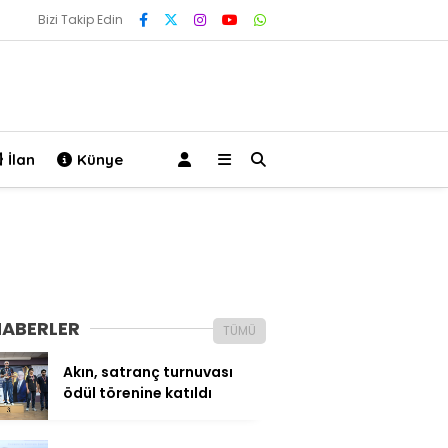
Bizi Takip Edin
İlan
Künye
HABERLER
TÜMÜ
Akın, satranç turnuvası
ödül törenine katıldı