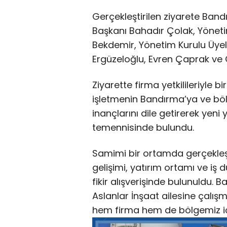
Gerçekleştirilen ziyarete Ban
Başkanı Bahadır Çolak, Yönet
Bekdemir, Yönetim Kurulu Üye
Ergüzeloğlu, Evren Çaprak ve O
Ziyarette firma yetkilileriyle b
işletmenin Bandırma’ya ve bö
inançlarını dile getirerek yeni 
temennisinde bulundu.
Samimi bir ortamda gerçekle
gelişimi, yatırım ortamı ve iş dü
fikir alışverişinde bulunuldu.
Aslanlar İnşaat ailesine çalışm
hem firma hem de bölgemiz için