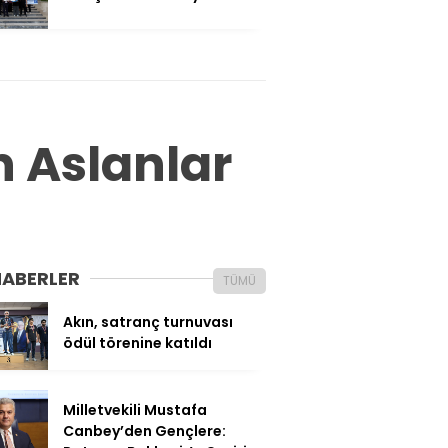
 Aslanlar
HABERLER
TÜMÜ
Akın, satranç turnuvası
ödül törenine katıldı
Milletvekili Mustafa
Canbey’den Gençlere: