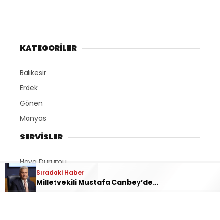
KATEGORİLER
Balıkesir
Erdek
Gönen
Manyas
SERVİSLER
Hava Durumu
Sıradaki Haber
Namaz Vakitleri
Milletvekili Mustafa Canbey’den Gençlere: Rotanızı Balıkesir’e Çevirin
Nöbetçi Eczaneler
Puan Durumları