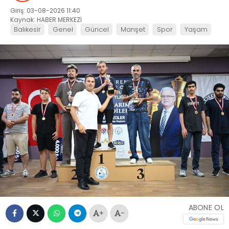
Giriş: 03-08-2026 11:40
Kaynak: HABER MERKEZİ
Balıkesir
Genel
Güncel
Manşet
Spor
Yaşam
ABONE OL
+
-