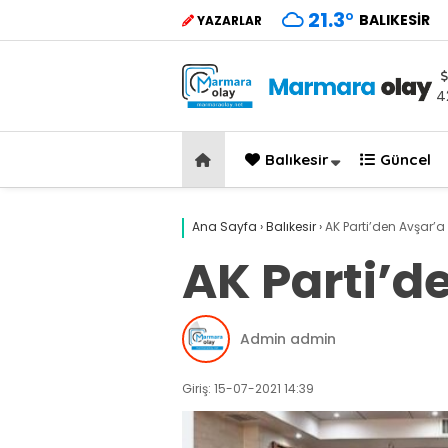
21.3
°
BALIKESIR
YAZARLAR
4
Balıkesir
Güncel
Ana Sayfa
›
Balıkesir
›
AK Parti’den Avşar’a 
AK Parti’de
Admin admin
Giriş: 15-07-2021 14:39