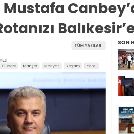
li Mustafa Canbey
otanızı Balıkesir’
SON 
TÜM YAZILARI
KEZİ
Güncel
Manşet
Manyas
Yaşam
Yerel