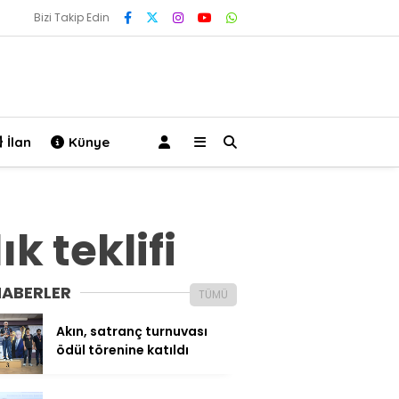
Bizi Takip Edin
İlan
Künye
k teklifi
HABERLER
TÜMÜ
Akın, satranç turnuvası
ödül törenine katıldı