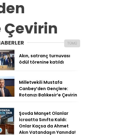
’den
e Çevirin
HABERLER
TÜMÜ
Akın, satranç turnuvası
ödül törenine katıldı
Milletvekili Mustafa
Canbey’den Gençlere:
Rotanızı Balıkesir’e Çevirin
Şovda Manşet Olanlar
İcraatta Sınıfta Kaldı:
Onlar Kaçsa da Ahmet
Akın Vatandaşın Yanında!