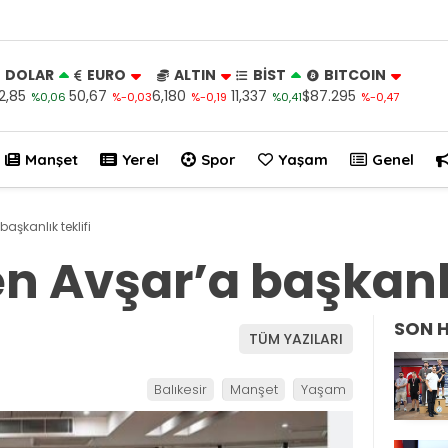
DOLAR
EURO
ALTIN
BİST
BITCOIN
2,85
50,67
6,180
11,337
$87.295
%0,06
%-0,03
%-0,19
%0,41
%-0,47
Manşet
Yerel
Spor
Yaşam
Genel
başkanlık teklifi
n Avşar’a başkanlı
SON 
TÜM YAZILARI
Balıkesir
Manşet
Yaşam