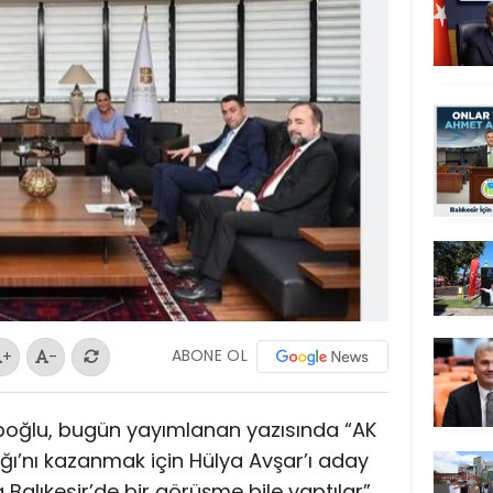
ABONE OL
+
-
yüboğlu, bugün yayımlanan yazısında “AK
lığı’nı kazanmak için Hülya Avşar’ı aday
Balıkesir’de bir görüşme bile yaptılar”