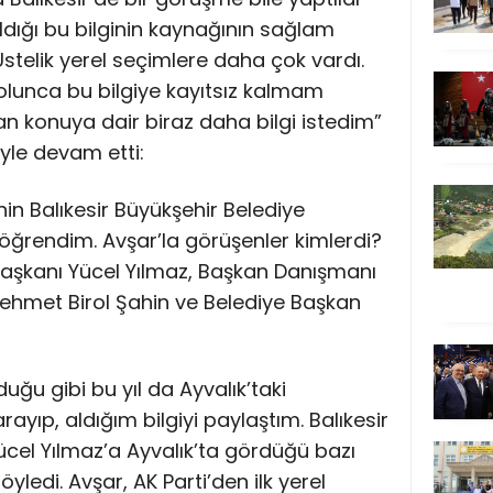
 aldığı bu bilginin kaynağının sağlam
stelik yerel seçimlere daha çok vardı.
lunca bu bilgiye kayıtsız kalmam
 konuya dair biraz daha bilgi istedim”
öyle devam etti:
in Balıkesir Büyükşehir Belediye
 öğrendim. Avşar’la görüşenler kimlerdi?
 Başkanı Yücel Yılmaz, Başkan Danışmanı
ehmet Birol Şahin ve Belediye Başkan
duğu gibi bu yıl da Ayvalık’taki
rayıp, aldığım bilgiyi paylaştım. Balıkesir
ücel Yılmaz’a Ayvalık’ta gördüğü bazı
söyledi. Avşar, AK Parti’den ilk yerel