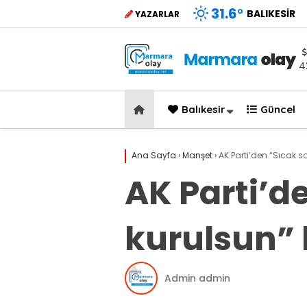
31.6
°
BALIKESIR
YAZARLAR
4
Balıkesir
Güncel
Ana Sayfa
›
Manşet
›
AK Parti’den “Sıcak s
AK Parti’de
kurulsun”
Admin admin