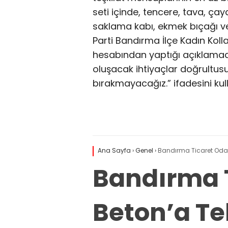
seti içinde, tencere, tava, çay
saklama kabı, ekmek bıçağı ve s
Parti Bandırma İlçe Kadın Kol
hesabından yaptığı açıklamada
oluşacak ihtiyaçlar doğrultus
bırakmayacağız.” ifadesini kul
Ana Sayfa
›
Genel
›
Bandırma Ticaret Odası
Bandırma T
Beton’a Teb