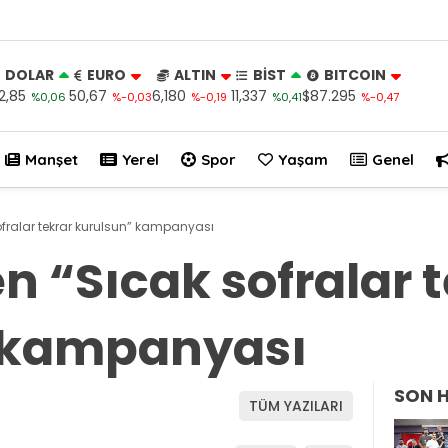
DOLAR
EURO
ALTIN
BİST
BITCOIN
2,85
50,67
6,180
11,337
$87.295
%0,06
%-0,03
%-0,19
%0,41
%-0,47
Manşet
Yerel
Spor
Yaşam
Genel
ofralar tekrar kurulsun” kampanyası
n “Sıcak sofralar 
 kampanyası
SON 
TÜM YAZILARI