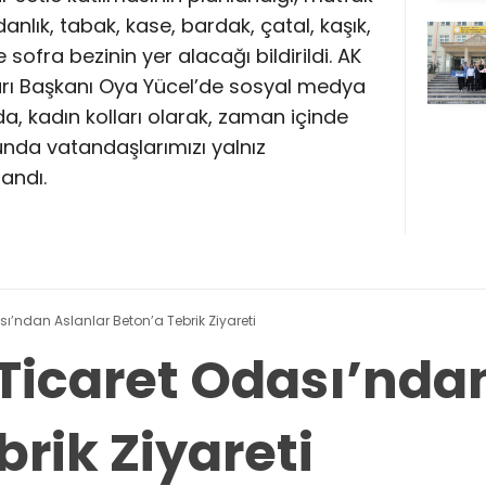
danlık, tabak, kase, bardak, çatal, kaşık,
ofra bezinin yer alacağı bildirildi. AK
ları Başkanı Oya Yücel’de sosyal medya
, kadın kolları olarak, zaman içinde
unda vatandaşlarımızı yalnız
landı.
’ndan Aslanlar Beton’a Tebrik Ziyareti
icaret Odası’ndan
rik Ziyareti