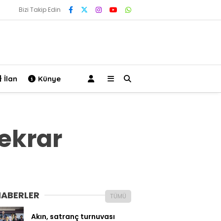
Bizi Takip Edin
İlan
Künye
tekrar
HABERLER
TÜMÜ
Akın, satranç turnuvası