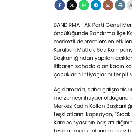
BANDIRMA- AK Parti Genel Merk
öncülüğünde Bandırma İlçe Ka
merkezli depremlerden etkilene
Kurulsun Mutfak Seti Kampanyası
Başkanlığından yapılan açıkl
itibaren sahada olan kadın kolla
çocukların ihtiyaçlarını tespit 
Açıklamada, saha çalışmalarınd
malzemesi ihtiyacı olduğunun 
Merkez Kadın Kolları Başkanlığı
teşkilatlarını kapsayan, “Sıca
Kampanyası’nın başlatıldığın
teşkilat mensuplarının en az b