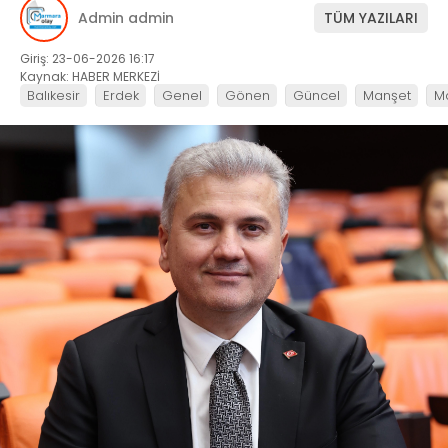
Admin admin
TÜM YAZILARI
Giriş: 23-06-2026 16:17
Kaynak: HABER MERKEZİ
Balıkesir
Erdek
Genel
Gönen
Güncel
Manşet
M