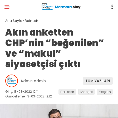
Ana Sayfa
›
Balıkesir
Akın anketten
CHP’nin “beğenilen”
ve “makul”
siyasetçisi çıktı
Admin admin
TÜM YAZILARI
Giriş: 13-03-2022 12:11
Balıkesir
Manşet
Yaşam
Güncelleme: 13-03-2022 12:12