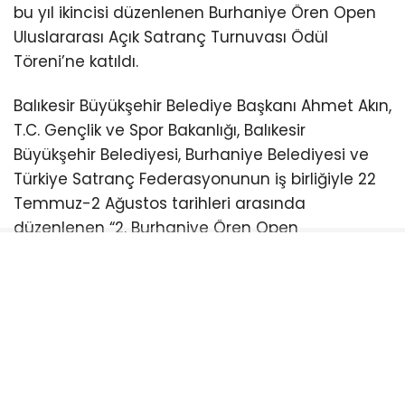
bu yıl ikincisi düzenlenen Burhaniye Ören Open
Uluslararası Açık Satranç Turnuvası Ödül
Töreni’ne katıldı.
Balıkesir Büyükşehir Belediye Başkanı Ahmet Akın,
T.C. Gençlik ve Spor Bakanlığı, Balıkesir
Büyükşehir Belediyesi, Burhaniye Belediyesi ve
Türkiye Satranç Federasyonunun iş birliğiyle 22
Temmuz-2 Ağustos tarihleri arasında
düzenlenen “2. Burhaniye Ören Open
Uluslararası Açık Satranç Turnuvası Ödül
Töreni”ne katıldı.
Burhaniye Ahmet Akın Kültür
Merkezi’nde düzenlenen törene Akın’ın yanı sıra
CHP Balıkesir Milletvekili Serkan Sarı, Burhaniye
Belediye Başkanı Ali Kemal Deveciler, CHP
Balıkesir İl Başkanı Fikret Şahin, Türkiye Satranç
Federasyonu Başkanı Fethi Apaydın, Türkiye