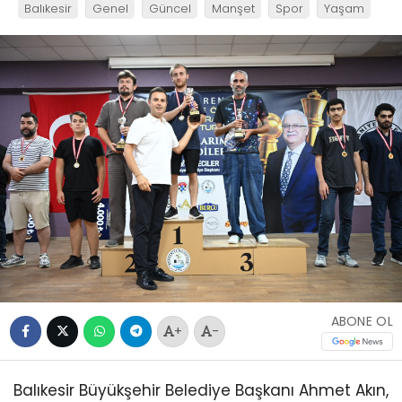
Balıkesir
Genel
Güncel
Manşet
Spor
Yaşam
ABONE OL
+
-
Balıkesir Büyükşehir Belediye Başkanı Ahmet Akın,