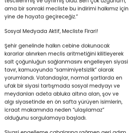
tescillenmiş ve ayrılmış oldu. Ben çok üzgünüm,
ama bir sonraki mecliste bu indirimi halkımız için
yine de hayata geçireceğiz.”
Sosyal Medyada Aktif, Mecliste Firari!
Şehir genelinde halkın cebine dokunacak
kararlar alınırken meclis aritmetiğini kilitleyerek
salt çoğunluğun sağlanmasını engelleyen siyasi
tavır, kamuoyunda “samimiyetsizlik” olarak
yorumlandı. Vatandaşlar, normal şartlarda en
ufak bir siyasi tartışmada sosyal medyayı ve
meydanları adeta abluka altına alan, şov ve
algı siyasetinde en ön safta yürüyen isimlerin,
icraat makamında neden “ulaşılamaz”
olduğunu sorgulamaya başladı.
Siyasi engelleme çabalarına rağmen geri adım