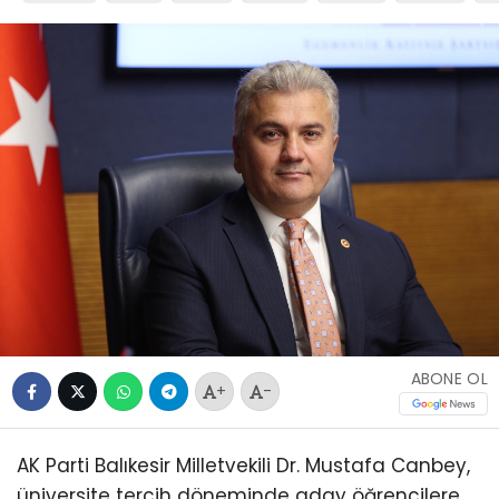
ABONE OL
+
-
AK Parti Balıkesir Milletvekili Dr. Mustafa Canbey,
üniversite tercih döneminde aday öğrencilere