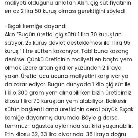
maliyeti olduğunu anlatan Akın, çiğ süt fiyatının
en az 2 lira 50 kuruş olması gerektiğini söyledi.
-Bıçak kemiğe dayandı
Akın “Bugün üretici çiğ sütü 1 lira 70 kuruştan
satıyor. 25 kuruş devlet desteklemesi ile 1 lira 95
kuruş 1 litre sütten kazanıyor. Tabi buna kazanç
denirse. Çünkü üreticinin maliyeti en başta yem
olmak üzere artan girdiler yüzünden 2 liraya
yakın. Üretici ucu ucuna maliyetini karşılıyor ya
da zarar ediyor. Bugün dünyada 1 kilo çiğ süt ile
1 kilo 300 gram yem alınabilirken bizin üreticimiz
kilosu 1 lira 70 kuruştan yem alabiliyor. Balıkesir
sütün başkenti ama üreticinin derdi büyük. Bıçak
kemiğe dayanmış durumda. Böyle giderse,
temmuz- ağustos aylarında süt krizi yaşanabilir.
Etin kilosu 32, 33 lira civarında. 36 liraya doğru