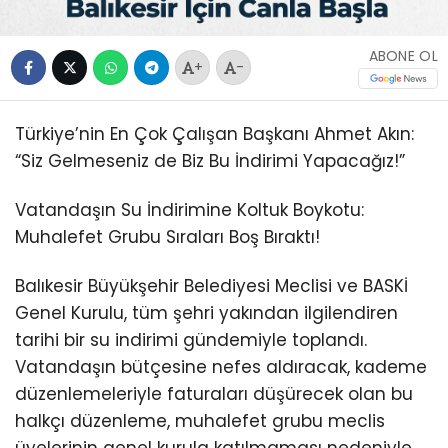
ABONE OL
+
-
Türkiye’nin En Çok Çalışan Başkanı Ahmet Akın:
“Siz Gelmeseniz de Biz Bu İndirimi Yapacağız!”
Vatandaşın Su İndirimine Koltuk Boykotu:
Muhalefet Grubu Sıraları Boş Bıraktı!
Balıkesir Büyükşehir Belediyesi Meclisi ve BASKİ
Genel Kurulu, tüm şehri yakından ilgilendiren
tarihi bir su indirimi gündemiyle toplandı.
Vatandaşın bütçesine nefes aldıracak, kademe
düzenlemeleriyle faturaları düşürecek olan bu
halkçı düzenleme, muhalefet grubu meclis
üyelerinin genel kurula katılmaması nedeniyle