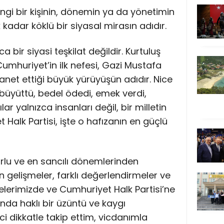
ngi bir kişinin, dönemin ya da yönetimin
k kadar köklü bir siyasal mirasın adıdır.
a bir siyasi teşkilat değildir. Kurtuluş
umhuriyet’in ilk nefesi, Gazi Mustafa
net ettiği büyük yürüyüşün adıdır. Nice
 büyüttü, bedel ödedi, emek verdi,
ar yalnızca insanları değil, bir milletin
 Halk Partisi, işte o hafızanın en güçlü
orlu ve en sancılı dönemlerinden
 gelişmeler, farklı değerlendirmeler ve
elerimizde ve Cumhuriyet Halk Partisi’ne
nda haklı bir üzüntü ve kaygı
i dikkatle takip ettim, vicdanımla