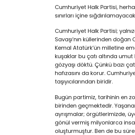
Cumhuriyet Halk Partisi, herha
sınırları içine sığdırılamayaca
Cumhuriyet Halk Partisi; yalnızc
Savaşı’nın küllerinden doğan C
Kemal Atatürk’ün milletine ema
kuşaklar bu çatı altında umut
gözyaşı döktü. Çünkü bazı çatıl
hafızasını da korur. Cumhuriyet
taşıyıcılarından biridir.
Bugün partimiz, tarihinin en z
birinden geçmektedir. Yaşanan
ayrışmalar; örgütlerimizde, üy
gönül vermiş milyonlarca insa
oluşturmuştur. Ben de bu sürec