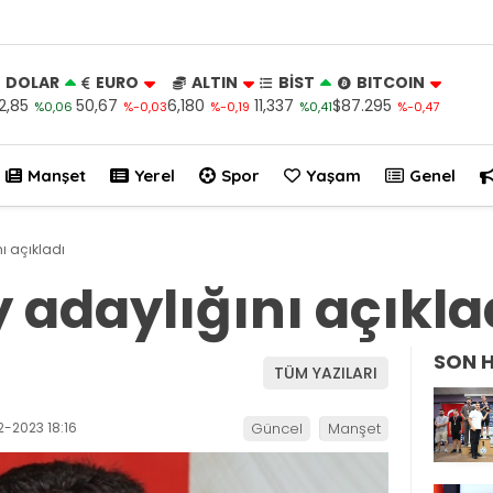
DOLAR
EURO
ALTIN
BİST
BITCOIN
2,85
50,67
6,180
11,337
$87.295
%0,06
%-0,03
%-0,19
%0,41
%-0,47
Manşet
Yerel
Spor
Yaşam
Genel
ı açıkladı
y adaylığını açıkla
SON 
TÜM YAZILARI
-2023 18:16
Güncel
Manşet