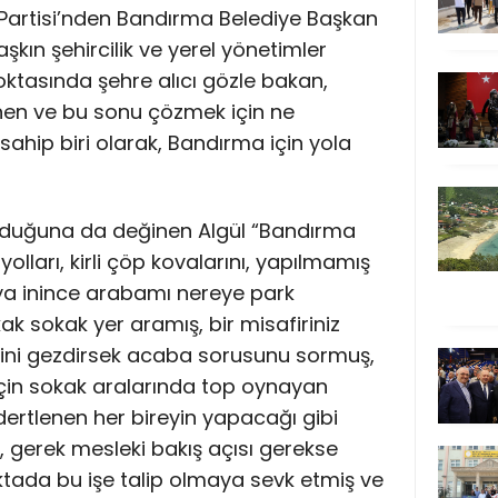
t Partisi’nden Bandırma Belediye Başkan
aşkın şehircilik ve yerel yönetimler
oktasında şehre alıcı gözle bakan,
en ve bu sonu çözmek için ne
 sahip biri olarak, Bandırma için yola
duğuna da değinen Algül “Bandırma
lları, kirli çöp kovalarını, yapılmamış
ıya inince arabamı nereye park
 sokak yer aramış, bir misafiriniz
ini gezdirsek acaba sorusunu sormuş,
için sokak aralarında top oynayan
ertlenen her bireyin yapacağı gibi
, gerek mesleki bakış açısı gerekse
ktada bu işe talip olmaya sevk etmiş ve