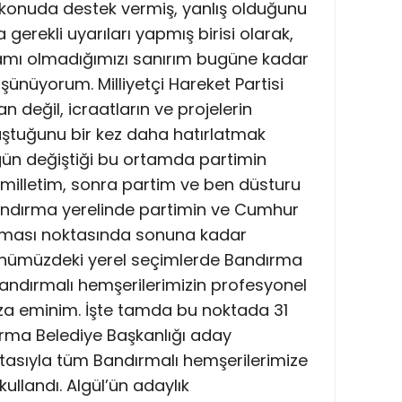
onuda destek vermiş, yanlış olduğunu
rekli uyarıları yapmış birisi olarak,
damı olmadığımızı sanırım bugüne kadar
ünüyorum. Milliyetçi Hareket Partisi
n değil, icraatların ve projelerin
uştuğunu bir kez daha hatırlatmak
 gün değiştiği bu ortamda partimin
milletim, sonra partim ve ben düsturu
Bandırma yerelinde partimin ve Cumhur
ırılması noktasında sonuna kadar
 önümüzdeki yerel seçimlerde Bandırma
Bandırmalı hemşerilerimizin profesyonel
mıza eminim. İşte tamda bu noktada 31
ırma Belediye Başkanlığı aday
ıtasıyla tüm Bandırmalı hemşerilerimize
ullandı. Algül’ün adaylık