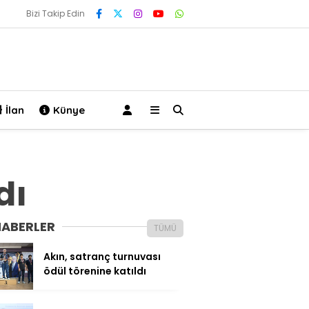
Bizi Takip Edin
İlan
Künye
dı
HABERLER
TÜMÜ
Akın, satranç turnuvası
ödül törenine katıldı