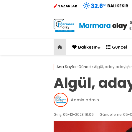
32.6
°
BALIKESIR
YAZARLAR
4
Balıkesir
Güncel
Ana Sayfa
›
Güncel
›
Algül, aday adaylığın
Algül, ada
Admin admin
Giriş: 05-12-2023 18:09
Güncelleme: 05-12