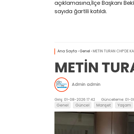
açıklamasına,İlçe Başkanı Beki
sayıda ğartili katıldı.
Ana Sayfa
›
Genel
›
METİN TURAN CHP’DE KA
METİN TUR
Admin admin
Giriş: 01-08-2026 17:42
Güncelleme: 01-0
Genel
Güncel
Manşet
Yaşam