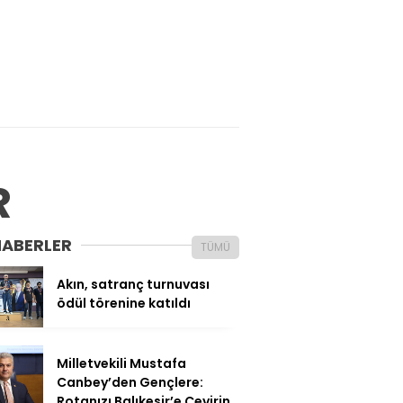
R
HABERLER
TÜMÜ
Akın, satranç turnuvası
ödül törenine katıldı
Milletvekili Mustafa
Canbey’den Gençlere:
Rotanızı Balıkesir’e Çevirin