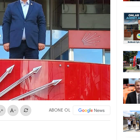
ABONE OL
+
-