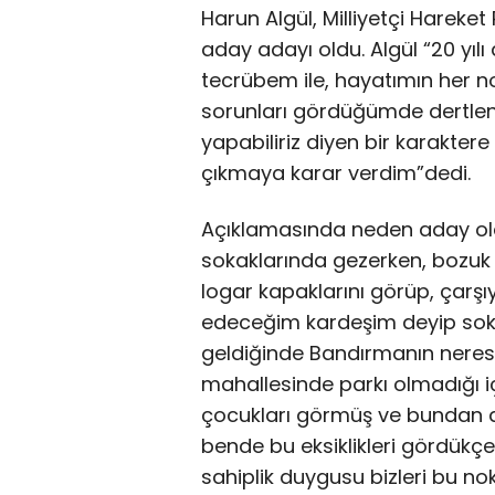
Harun Algül, Milliyetçi Hareke
aday adayı oldu. Algül “20 yılı 
tecrübem ile, hayatımın her n
sorunları gördüğümde dertlen
yapabiliriz diyen bir karaktere
çıkmaya karar verdim”dedi.
Açıklamasında neden aday ol
sokaklarında gezerken, bozuk yo
logar kapaklarını görüp, çarş
edeceğim kardeşim deyip sokak
geldiğinde Bandırmanın neres
mahallesinde parkı olmadığı 
çocukları görmüş ve bundan d
bende bu eksiklikleri gördükçe
sahiplik duygusu bizleri bu no