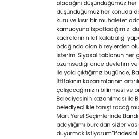
olacağını düşündüğümüz her k
düşündüğümüz her konuda da ge
kuru ve kısır bir muhalefet a
kamuoyuna ispatladığımızı düş
kadrolarının laf kalabalığı yapa
odağında olan bireylerden ol
isterim. Siyasal tablonun her
özümsediği önce devletim ve 
ile yola çıktığımız bugünde, 
İttifakının kazanımlarının art
çalışacağımızın bilinmesi ve
Belediyesinin kazanılması ile 
belediyecilikle tanıştıracağı
Mart Yerel Seçimlerinde Band
adaylığımı buradan sizler vas
duyurmak istiyorum”ifadesini k