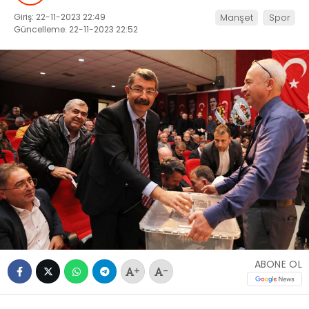
Giriş: 22-11-2023 22:49
Manşet
Spor
Güncelleme: 22-11-2023 22:52
ABONE OL
+
-