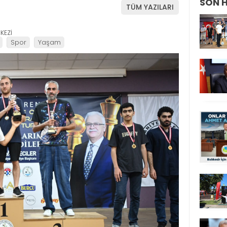
SON 
TÜM YAZILARI
KEZİ
Spor
Yaşam