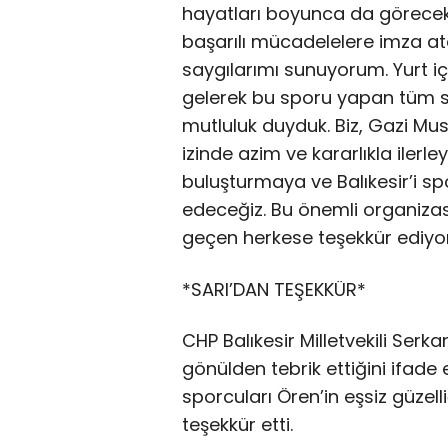
hayatları boyunca da görecekl
başarılı mücadelelere imza a
saygılarımı sunuyorum. Yurt i
gelerek bu sporu yapan tüm s
mutluluk duyduk. Biz, Gazi Mus
izinde azim ve kararlıkla ilerl
buluşturmaya ve Balıkesir’i
edeceğiz. Bu önemli organiz
geçen herkese teşekkür ediyor
*SARI’DAN TEŞEKKÜR*
CHP Balıkesir Milletvekili Serk
gönülden tebrik ettiğini ifade 
sporcuları Ören’in eşsiz güze
teşekkür etti.