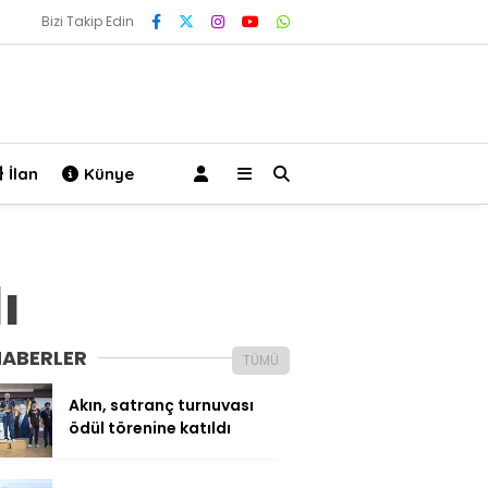
Bizi Takip Edin
İlan
Künye
ı
HABERLER
TÜMÜ
Akın, satranç turnuvası
ödül törenine katıldı