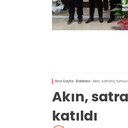
Ana Sayfa
›
Balıkesir
›
Akın, satranç turnuva
Akın, satr
katıldı