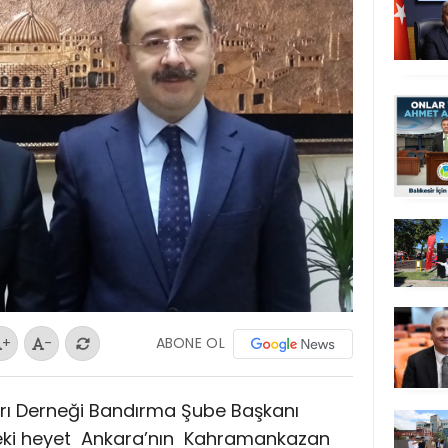
ABONE OL
+
-
arı Derneği Bandırma Şube Başkanı
ki heyet Ankara’nın Kahramankazan