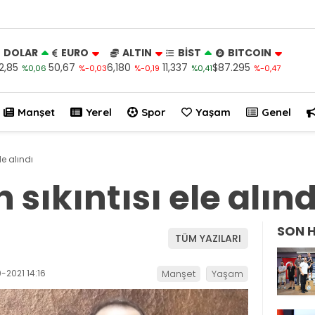
DOLAR
EURO
ALTIN
BİST
BITCOIN
2,85
50,67
6,180
11,337
$87.295
%0,06
%-0,03
%-0,19
%0,41
%-0,47
Manşet
Yerel
Spor
Yaşam
Genel
le alındı
sıkıntısı ele alınd
SON 
TÜM YAZILARI
-2021 14:16
Manşet
Yaşam