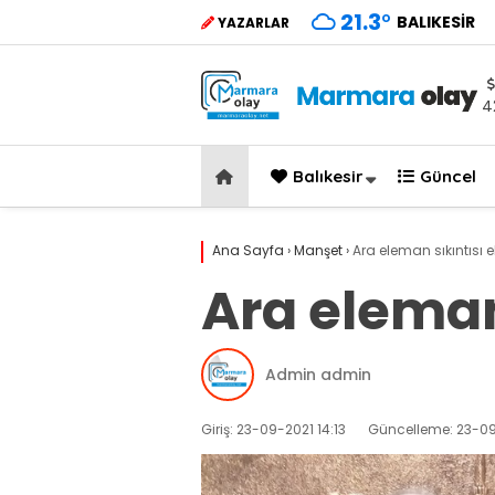
21.3
°
BALIKESIR
YAZARLAR
4
Balıkesir
Güncel
Ana Sayfa
›
Manşet
›
Ara eleman sıkıntısı e
Ara eleman 
Admin admin
Giriş: 23-09-2021 14:13
Güncelleme: 23-09