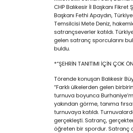
CHP Balıkesir İl Başkanı Fikre
Başkanı Fethi Apaydın, Türkiye
Temsilcisi Mete Deniz, hakemler
satrançseverler katıldı. Türkiy
gelen satranç sporcularını bul
buldu.
*“ŞEHRİN TANITIMI İÇİN ÇOK ÖN
Törende konuşan Balıkesir Büy
“Farklı ülkelerden gelen birbir
turnuva boyunca Burhaniye’mizin
yakından görme, tanıma fırsatı
turnuvaya katıldı. Turnuvala
gerçekleşti. Satranç, gerçekten
öğreten bir spordur. Satranç