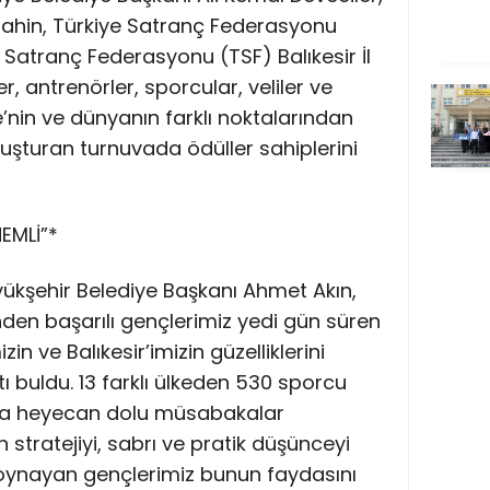
t Şahin, Türkiye Satranç Federasyonu
 Satranç Federasyonu (TSF) Balıkesir İl
, antrenörler, sporcular, veliler ve
e’nin ve dünyanın farklı noktalarından
uşturan turnuvada ödüller sahiplerini
EMLİ”*
ükşehir Belediye Başkanı Ahmet Akın,
inden başarılı gençlerimiz yedi gün süren
 ve Balıkesir’imizin güzelliklerini
 buldu. 13 farklı ülkeden 530 sporcu
rda heyecan dolu müsabakalar
 stratejiyi, sabrı ve pratik düşünceyi
 oynayan gençlerimiz bunun faydasını