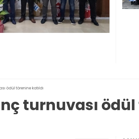
sı ödül törenine katıldı
anç turnuvası ödül