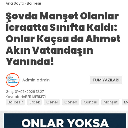
Ana Sayfa
›
Balıkesir
Şovda Manşet Olanlar
İcraatta Sınıfta Kaldı:
Onlar Kaçsa da Ahmet
Akın Vatandaşın
Yanında!
Admin admin
TÜM YAZILARI
Giriş: 01-07-2026 12:27
Kaynak: HABER MERKEZİ
Balıkesir
Erdek
Genel
Gönen
Güncel
Manşet
M