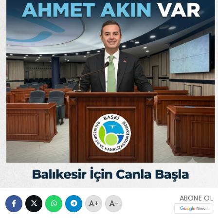
ABONE OL
+
-