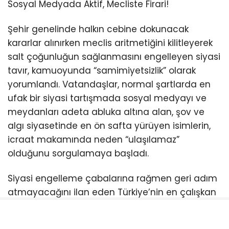
Sosyal Medyada Aktif, Mecliste Firari!
Şehir genelinde halkın cebine dokunacak
kararlar alınırken meclis aritmetiğini kilitleyerek
salt çoğunluğun sağlanmasını engelleyen siyasi
tavır, kamuoyunda “samimiyetsizlik” olarak
yorumlandı. Vatandaşlar, normal şartlarda en
ufak bir siyasi tartışmada sosyal medyayı ve
meydanları adeta abluka altına alan, şov ve
algı siyasetinde en ön safta yürüyen isimlerin,
icraat makamında neden “ulaşılamaz”
olduğunu sorgulamaya başladı.
Siyasi engelleme çabalarına rağmen geri adım
atmayacağını ilan eden Türkiye’nin en çalışkan
belediye başkanı Ahmet Akın, halkın hakkı olan
indirimi er ya da geç meclisten geçirmekte