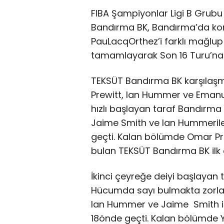
FIBA Şampiyonlar Ligi B Grub
Bandırma BK, Bandırma’da konu
PauLacqOrthez’i farklı mağlup
tamamlayarak Son 16 Turu’na 
TEKSÜT Bandırma BK karşılaşm
Prewitt, Ian Hummer ve Emanue
hızlı başlayan taraf Bandırma 
Jaime Smith ve Ian Hummerile 
geçti. Kalan bölümde Omar Pre
bulan TEKSÜT Bandırma BK ilk
İkinci çeyreğe deiyi başlayan
Hücumda sayı bulmakta zorl
Ian Hummer ve Jaime Smith ile
18önde geçti. Kalan bölümde Ye