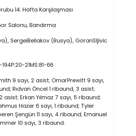
Grubu 14. Hafta Karşılaşması
Spor Salonu, Bandırma
ya), SergeiBeliakov (Rusya), GoranSljivic
14-194P:20-21MS:81-66
th 9 sayı, 2 asist; OmarPrewitt 9 sayı,
aund; Rıdvan Öncel 1 ribaund, 3 asist;
 asist; Erkan Yılmaz 7 sayı, 5 ribaund;
Şehmus Hazer 6 sayı, 1 ribaund; Tyler
Alperen Şengün 11 sayı, 4 ribaund; Emanuel
ummer 10 sayı, 3 ribaund.