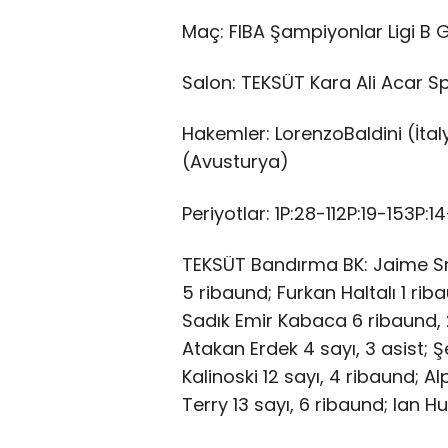
Maç: FIBA Şampiyonlar Ligi B 
Salon: TEKSÜT Kara Ali Acar 
Hakemler: LorenzoBaldini (İtal
(Avusturya)
Periyotlar: 1P:28-112P:19-153P:
TEKSÜT Bandırma BK: Jaime Smi
5 ribaund; Furkan Haltalı 1 rib
Sadık Emir Kabaca 6 ribaund, 2
Atakan Erdek 4 sayı, 3 asist; 
Kalinoski 12 sayı, 4 ribaund; 
Terry 13 sayı, 6 ribaund; Ian H