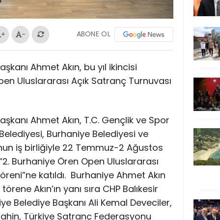
ABONE OL
+
-
aşkanı Ahmet Akın, bu yıl ikincisi
en Uluslararası Açık Satranç Turnuvası
Başkanı Ahmet Akın, T.C. Gençlik ve Spor
 Belediyesi, Burhaniye Belediyesi ve
un iş birliğiyle 22 Temmuz-2 Ağustos
 “2. Burhaniye Ören Open Uluslararası
reni”ne katıldı.
Burhaniye Ahmet Akın
törene Akın’ın yanı sıra CHP Balıkesir
niye Belediye Başkanı Ali Kemal Deveciler,
t Şahin, Türkiye Satranç Federasyonu