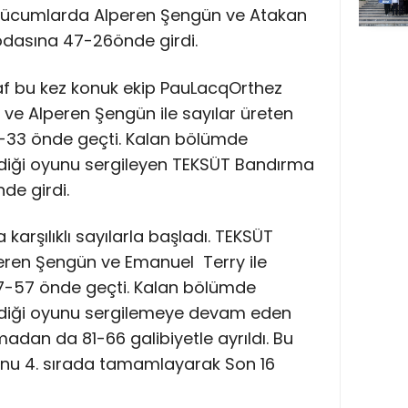
, hücumlarda Alperen Şengün ve Atakan
 odasına 47-26önde girdi.
araf bu kez konuk ekip PauLacqOrthez
ve Alperen Şengün ile sayılar üreten
0-33 önde geçti. Kalan bölümde
iği oyunu sergileyen TEKSÜT Bandırma
de girdi.
 karşılıklı sayılarla başladı. TEKSÜT
ren Şengün ve Emanuel Terry ile
67-57 önde geçti. Kalan bölümde
iği oyunu sergilemeye devam eden
adan da 81-66 galibiyetle ayrıldı. Bu
unu 4. sırada tamamlayarak Son 16