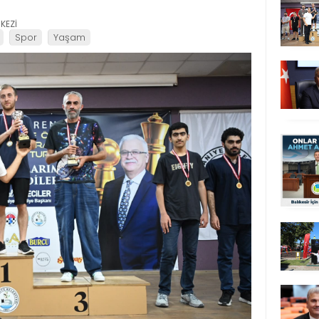
KEZİ
Spor
Yaşam