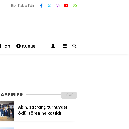
Bizi Takip Edin
İlan
Künye
HABERLER
TÜMÜ
Akın, satranç turnuvası
ödül törenine katıldı