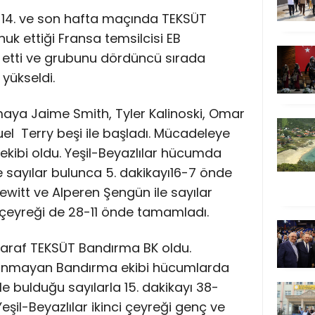
u 14. ve son hafta maçında TEKSÜT
k ettiği Fransa temsilcisi EB
 etti ve grubunu dördüncü sırada
yükseldi.
aya Jaime Smith, Tyler Kalinoski, Omar
l Terry beşi ile başladı. Mücadeleye
ekibi oldu. Yeşil-Beyazlılar hücumda
sayılar bulunca 5. dakikayı16-7 önde
witt ve Alperen Şengün ile sayılar
 çeyreği de 28-11 önde tamamladı.
 taraf TEKSÜT Bandırma BK oldu.
anmayan Bandırma ekibi hücumlarda
 bulduğu sayılarla 15. dakikayı 38-
şil-Beyazlılar ikinci çeyreği genç ve