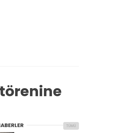
 törenine
HABERLER
TÜMÜ