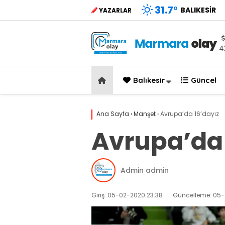
31.7
°
BALIKESIR
YAZARLAR
4
Balıkesir
Güncel
Ana Sayfa
›
Manşet
›
Avrupa’da 16’dayız
Avrupa’da 
Admin admin
Giriş: 05-02-2020 23:38
Güncelleme: 05-