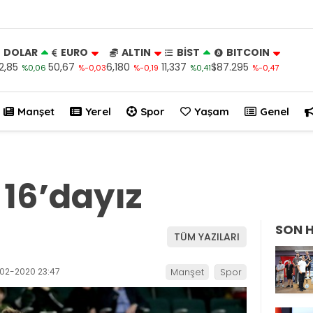
DOLAR
EURO
ALTIN
BİST
BITCOIN
2,85
50,67
6,180
11,337
$87.295
%0,06
%-0,03
%-0,19
%0,41
%-0,47
Manşet
Yerel
Spor
Yaşam
Genel
16’dayız
SON 
TÜM YAZILARI
02-2020 23:47
Manşet
Spor