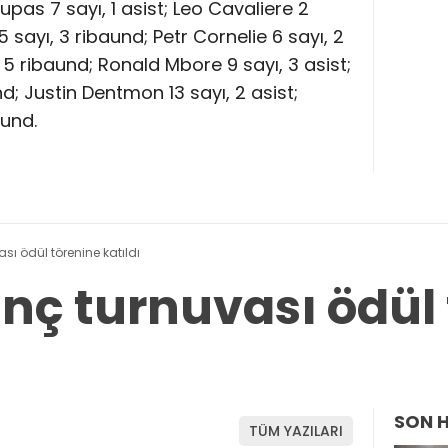
as 7 sayı, 1 asist; Leo Cavaliere 2
 sayı, 3 ribaund; Petr Cornelie 6 sayı, 2
 5 ribaund; Ronald Mbore 9 sayı, 3 asist;
d; Justin Dentmon 13 sayı, 2 asist;
aund.
sı ödül törenine katıldı
anç turnuvası ödül
SON 
TÜM YAZILARI