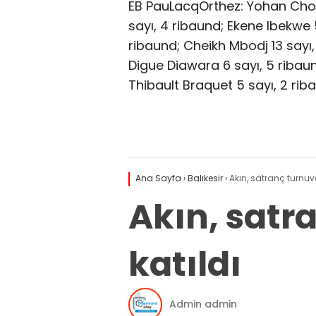
EB PauLacqOrthez: Yohan Choup
sayı, 4 ribaund; Ekene Ibekwe 5
ribaund; Cheikh Mbodj 13 sayı,
Digue Diawara 6 sayı, 5 ribaun
Thibault Braquet 5 sayı, 2 rib
Ana Sayfa
›
Balıkesir
›
Akın, satranç turnuva
Akın, satr
katıldı
Admin admin