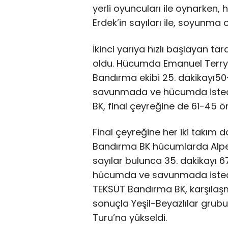
yerli oyuncuları ile oynarken
Erdek’in sayıları ile, soyunma
İkinci yarıya hızlı başlayan t
oldu. Hücumda Emanuel Terry 
Bandırma ekibi 25. dakikayı5
savunmada ve hücumda isted
BK, final çeyreğine de 61-45 ön
Final çeyreğine her iki takım da
Bandırma BK hücumlarda Alpe
sayılar bulunca 35. dakikayı 
hücumda ve savunmada isted
TEKSÜT Bandırma BK, karşılaşm
sonuçla Yeşil-Beyazlılar grub
Turu’na yükseldi.