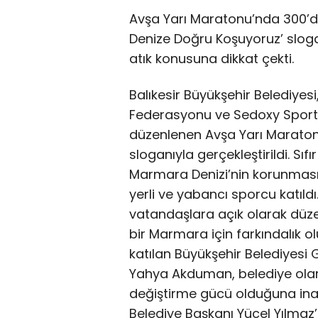
Avşa Yarı Maratonu’nda 300’de
Denize Doğru Koşuyoruz’ sloga
atık konusuna dikkat çekti.
Balıkesir Büyükşehir Belediyes
Federasyonu ve Sedoxy Sports Ev
düzenlenen Avşa Yarı Maraton
sloganıyla gerçekleştirildi. Sıf
Marmara Denizi’nin korunması
yerli ve yabancı sporcu katıld
vatandaşlara açık olarak düz
bir Marmara için farkındalık o
katılan Büyükşehir Belediyesi 
Yahya Akduman, belediye olara
değiştirme gücü olduğuna inan
Belediye Başkanı Yücel Yılmaz