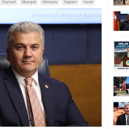
Güncel
Manşet
Manyas
Yaşam
Yerel