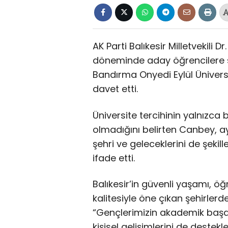
AK Parti Balıkesir Milletvekili 
döneminde aday öğrencilere ses
Bandırma Onyedi Eylül Üniversit
davet etti.
Üniversite tercihinin yalnızca
olmadığını belirten Canbey, 
şehri ve geleceklerini de şekill
ifade etti.
Balıkesir’in güvenli yaşamı, 
kalitesiyle öne çıkan şehirler
“Gençlerimizin akademik başarı
kişisel gelişimlerini de destekl