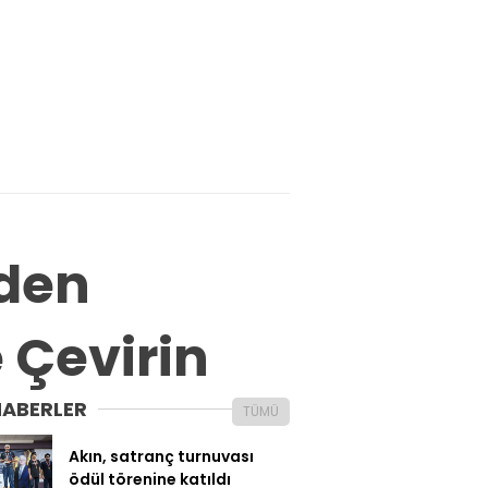
’den
e Çevirin
HABERLER
TÜMÜ
Akın, satranç turnuvası
ödül törenine katıldı