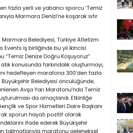
n fazla yerli ve yabancı sporcu ‘Temiz
nıyla Marmara Denizi’ne koşarak sıfır
i, Marmara Belediyesi, Türkiye Atletizm
ents iş birliğinde bu yıl ikincisi
u “Temiz Denize Doğru Koşuyoruz”
ır atık konusunda farkındalık oluşturmayı,
nı hedefleyen maratona 300’den fazla
ı. Büyükşehir Belediyesi öncülüğünde,
enlenen Avşa Yarı Maratonu’nda Temiz
luşturulması da amaçlandı. Etkinliğe
Gençlik ve Spor Hizmetleri Daire Başkanı
k sporun hayatı pozitif olarak
dıklarını ifade ederek Büyükşehir
’ın talimatlarıyla maratonu geleneksel