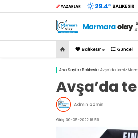
29.4
°
BALIKESIR
YAZARLAR
4
Balıkesir
Güncel
Ana Sayfa
›
Balıkesir
›
Avşa’da temiz Marma
Avşa’da te
Admin admin
Giriş: 30-05-2022 16:56