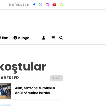
Bizi Takip Edin
İlan
Künye
koştular
HABERLER
TÜMÜ
Akın, satranç turnuvası
ödül törenine katıldı