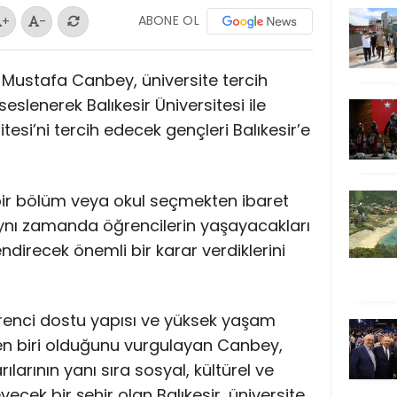
ABONE OL
+
-
Dr. Mustafa Canbey, üniversite tercih
lenerek Balıkesir Üniversitesi ile
esi’ni tercih edecek gençleri Balıkesir’e
 bir bölüm veya okul seçmekten ibaret
aynı zamanda öğrencilerin yaşayacakları
endirecek önemli bir karar verdiklerini
öğrenci dostu yapısı ve yüksek yaşam
den biri olduğunu vurgulayan Canbey,
larının yanı sıra sosyal, kültürel ve
eyecek bir şehir olan Balıkesir, üniversite