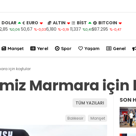
DOLAR
EURO
ALTIN
BİST
BITCOIN
2,85
50,67
6,180
11,337
$87.295
%0,06
%-0,03
%-0,19
%0,41
%-0,47
Manşet
Yerel
Spor
Yaşam
Genel
ra için koştular
miz Marmara için 
SON 
TÜM YAZILARI
Balıkesir
Manşet