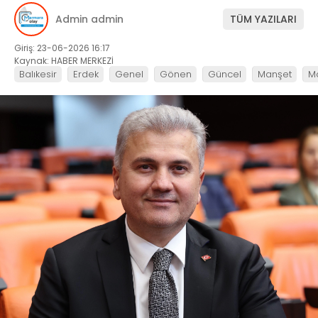
Admin admin
TÜM YAZILARI
Giriş: 23-06-2026 16:17
Kaynak: HABER MERKEZİ
Balıkesir
Erdek
Genel
Gönen
Güncel
Manşet
M