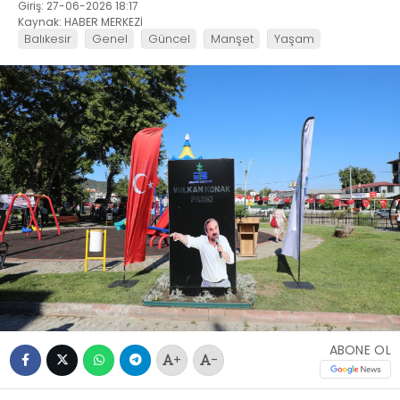
Giriş: 27-06-2026 18:17
Kaynak: HABER MERKEZİ
Balıkesir
Genel
Güncel
Manşet
Yaşam
ABONE OL
+
-