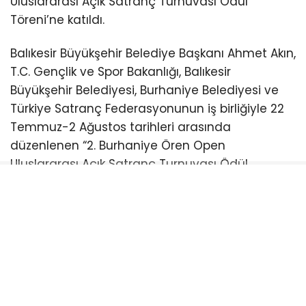
Uluslararası Açık Satranç Turnuvası Ödül
Töreni’ne katıldı.
Balıkesir Büyükşehir Belediye Başkanı Ahmet Akın,
T.C. Gençlik ve Spor Bakanlığı, Balıkesir
Büyükşehir Belediyesi, Burhaniye Belediyesi ve
Türkiye Satranç Federasyonunun iş birliğiyle 22
Temmuz-2 Ağustos tarihleri arasında
düzenlenen “2. Burhaniye Ören Open
Uluslararası Açık Satranç Turnuvası Ödül
Töreni”ne katıldı.
Burhaniye Ahmet Akın Kültür
Merkezi’nde düzenlenen törene Akın’ın yanı sıra
CHP Balıkesir Milletvekili Serkan Sarı, Burhaniye
Belediye Başkanı Ali Kemal Deveciler, CHP
Balıkesir İl Başkanı Fikret Şahin, Türkiye Satranç
Federasyonu Başkanı Fethi Apaydın, Türkiye
Satranç Federasyonu (TSF) Balıkesir İl Temsilcisi