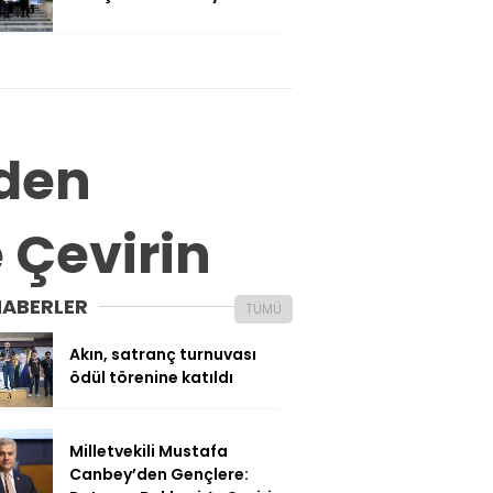
’den
e Çevirin
HABERLER
TÜMÜ
Akın, satranç turnuvası
ödül törenine katıldı
Milletvekili Mustafa
Canbey’den Gençlere: