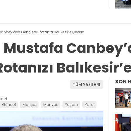
 Canbey’den Gençlere: Rotanızı Balıkesir’e Çevirin
li Mustafa Canbey
otanızı Balıkesir’
SON 
TÜM YAZILARI
KEZİ
Güncel
Manşet
Manyas
Yaşam
Yerel