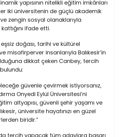
inamik yapısının nitelikli eğitim imkânları
r iki üniversitenin de güçlü akademik
ve zengin sosyal olanaklarıyla
attığını ifade etti.
n eşsiz doğası, tarihi ve kültürel
 ve misafirperver insanlarıyla Balıkesir’in
r olduğuna dikkat çeken Canbey, tercih
bulundu:
leceğe güvenle çevirmek istiyorsanız,
ndırma Onyedi Eylül Üniversitesi’ni
ğitim altyapısı, güvenli şehir yaşamı ve
kesir, üniversite hayatınızı en güzel
lerden biridir.”
da tercih yapacak tüm adaylara başarı