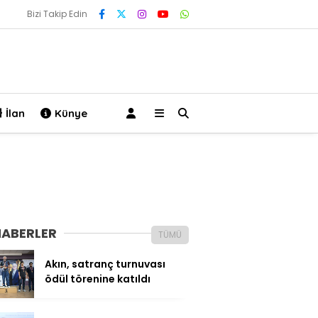
Bizi Takip Edin
İlan
Künye
HABERLER
TÜMÜ
Akın, satranç turnuvası
ödül törenine katıldı