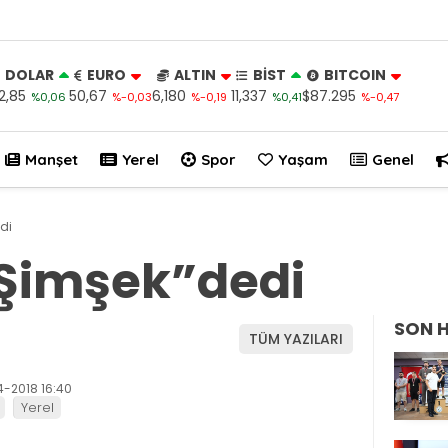
DOLAR
EURO
ALTIN
BİST
BITCOIN
2,85
50,67
6,180
11,337
$87.295
%0,06
%-0,03
%-0,19
%0,41
%-0,47
Manşet
Yerel
Spor
Yaşam
Genel
di
“Şimşek”dedi
SON 
TÜM YAZILARI
4-2018 16:40
Yerel