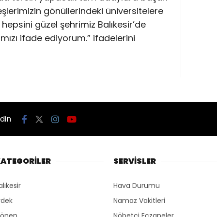
eşlerimizin gönüllerindeki üniversitelere
 hepsini güzel şehrimiz Balıkesir’de
zı ifade ediyorum.” ifadelerini
edin
ATEGORİLER
SERVİSLER
alıkesir
Hava Durumu
rdek
Namaz Vakitleri
önen
Nöbetçi Eczaneler