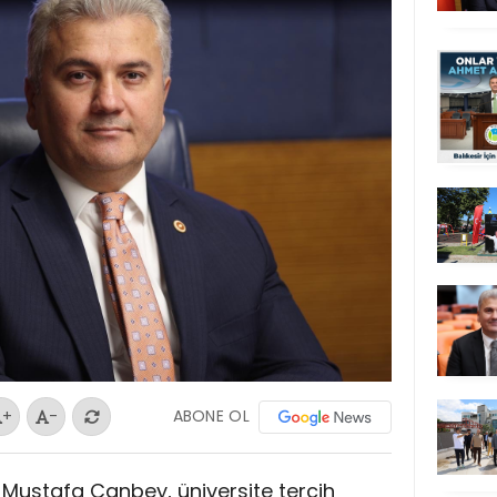
ABONE OL
+
-
Dr. Mustafa Canbey, üniversite tercih