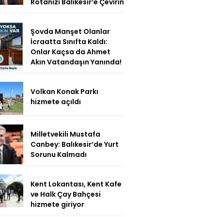
Rotanızı Balıkesir’e Çevirin
Şovda Manşet Olanlar
İcraatta Sınıfta Kaldı:
Onlar Kaçsa da Ahmet
Akın Vatandaşın Yanında!
Volkan Konak Parkı
hizmete açıldı
Milletvekili Mustafa
Canbey: Balıkesir’de Yurt
Sorunu Kalmadı
Kent Lokantası, Kent Kafe
ve Halk Çay Bahçesi
hizmete giriyor