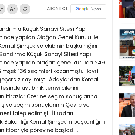
ABONE OL
+
-
Bandırma Küçük Sanayi Sitesi Yapı
ihinde yapılan Olağan Genel Kurulu ile
ık Kemal Şimşek ve ekibinin başkanlığını
 Bandırma Küçük Sanayi Sitesi Yapı
rihinde yapılan olağan genel kurulda 249
imşek 136 seçimleri kazanmıştı. Hayri
geçersiz sayılmıştı. Adaylardan Kemal
esinde üst birlik temsilcilerini
 itirazlar üzerine seçim sonuçlarına
miş ve seçim sonuçlarının Çevre ve
mesi talep edilmişti. İtirazları
k Bakanlığı Kemal Şimşek’in başkanlığını
 itibariyle görevine başladı. .