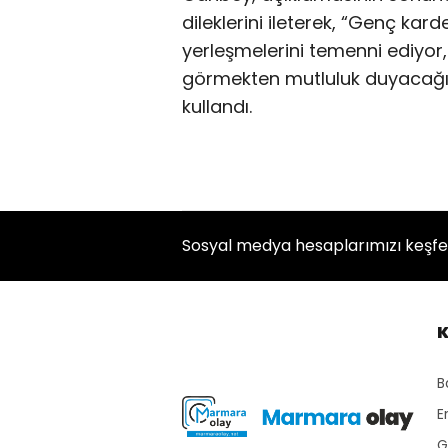
dileklerini ileterek, “Genç kard
yerleşmelerini temenni ediyor,
görmekten mutluluk duyacağımı
kullandı.
Sosyal medya hesaplarımızı keşf
K
B
E
G