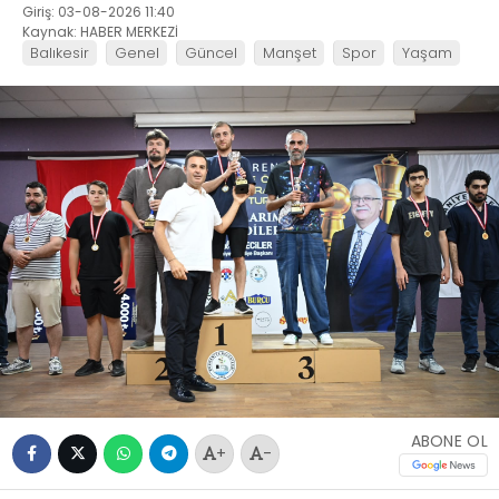
Giriş: 03-08-2026 11:40
Kaynak: HABER MERKEZİ
Balıkesir
Genel
Güncel
Manşet
Spor
Yaşam
ABONE OL
+
-