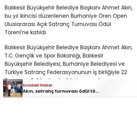
Balıkesir Büyükşehir Belediye Başkanı Ahmet Akın,
bu yıl ikincisi düzenlenen Burhaniye Ören Open
Uluslararası Açık Satranç Turnuvası Ödül
Töreni’ne katıldı.
Balıkesir Büyükşehir Belediye Başkanı Ahmet Akın,
T.C. Gençlik ve Spor Bakanlığı, Balıkesir
Büyükşehir Belediyesi, Burhaniye Belediyesi ve
Türkiye Satranç Federasyonunun iş birliğiyle 22
Temmuz-2 Ağustos tarihleri arasında
Sıradaki Haber
düzenlenen “2. Burhaniye Ören Open
Akın, satranç turnuvası ödül törenine katıldı
Uluslararası Açık Satranç Turnuvası Ödül
Töreni”ne katıldı.
Burhaniye Ahmet Akın Kültür
Merkezi’nde düzenlenen törene Akın’ın yanı sıra
CHP Balıkesir Milletvekili Serkan Sarı, Burhaniye
Belediye Başkanı Ali Kemal Deveciler, CHP