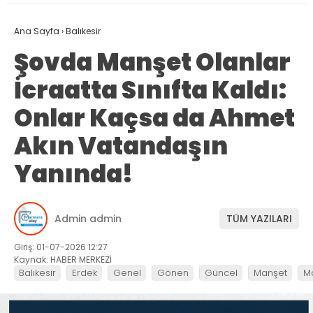
Ana Sayfa
›
Balıkesir
Şovda Manşet Olanlar
İcraatta Sınıfta Kaldı:
Onlar Kaçsa da Ahmet
Akın Vatandaşın
Yanında!
Admin admin
TÜM YAZILARI
Giriş: 01-07-2026 12:27
Kaynak: HABER MERKEZİ
Balıkesir
Erdek
Genel
Gönen
Güncel
Manşet
M