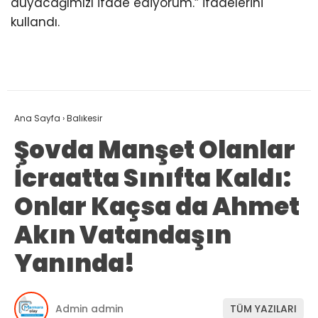
duyacağımızı ifade ediyorum.” ifadelerini
kullandı.
Ana Sayfa
›
Balıkesir
Şovda Manşet Olanlar
İcraatta Sınıfta Kaldı:
Onlar Kaçsa da Ahmet
Akın Vatandaşın
Yanında!
Admin admin
TÜM YAZILARI