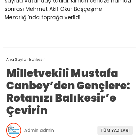
sayıda vatandaş katıldı. Kılınan cenaze namazı
sonrası Mehmet Akif Okur Başçeşme
Mezarlığı’nda toprağa verildi
Ana Sayfa
›
Balıkesir
Milletvekili Mustafa
Canbey’den Gençlere:
Rotanızı Balıkesir’e
Çevirin
Admin admin
TÜM YAZILARI