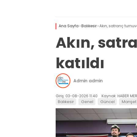
Ana Sayfa
›
Balıkesir
›
Akın, satranç turnuva
Akın, satr
katıldı
Admin admin
Giriş: 03-08-2026 11:40
Kaynak: HABER MER
Balıkesir
Genel
Güncel
Manşet