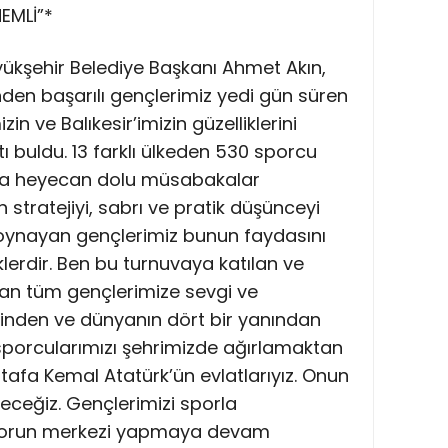
EMLİ”*
ükşehir Belediye Başkanı Ahmet Akın,
inden başarılı gençlerimiz yedi gün süren
 ve Balıkesir’imizin güzelliklerini
 buldu. 13 farklı ülkeden 530 sporcu
rda heyecan dolu müsabakalar
 stratejiyi, sabrı ve pratik düşünceyi
 oynayan gençlerimiz bunun faydasını
erdir. Ben bu turnuvaya katılan ve
tan tüm gençlerimize sevgi ve
çinden ve dünyanın dört bir yanından
porcularımızı şehrimizde ağırlamaktan
tafa Kemal Atatürk’ün evlatlarıyız. Onun
eyeceğiz. Gençlerimizi sporla
 sporun merkezi yapmaya devam