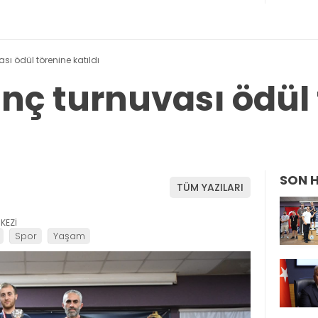
sı ödül törenine katıldı
anç turnuvası ödül
SON 
TÜM YAZILARI
KEZİ
Spor
Yaşam