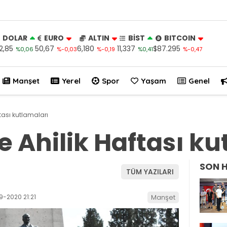
DOLAR
EURO
ALTIN
BİST
BITCOIN
2,85
50,67
6,180
11,337
$87.295
%0,06
%-0,03
%-0,19
%0,41
%-0,47
Manşet
Yerel
Spor
Yaşam
Genel
ftası kutlamaları
e Ahilik Haftası k
SON 
TÜM YAZILARI
9-2020 21:21
Manşet