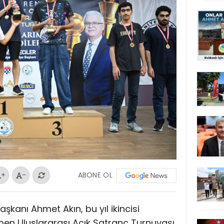
ABONE OL
+
-
aşkanı Ahmet Akın, bu yıl ikincisi
en Uluslararası Açık Satranç Turnuvası