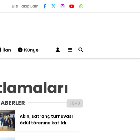
Bizi Takip Edin
İlan
Künye
utlamaları
HABERLER
TÜMÜ
Akın, satranç turnuvası
ödül törenine katıldı