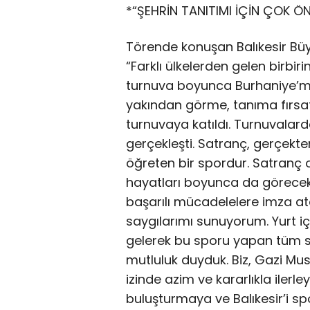
*“ŞEHRİN TANITIMI İÇİN ÇOK ÖN
Törende konuşan Balıkesir Büy
“Farklı ülkelerden gelen birbir
turnuva boyunca Burhaniye’mizin
yakından görme, tanıma fırsatı
turnuvaya katıldı. Turnuvala
gerçekleşti. Satranç, gerçekten
öğreten bir spordur. Satranç
hayatları boyunca da görecekl
başarılı mücadelelere imza a
saygılarımı sunuyorum. Yurt i
gelerek bu sporu yapan tüm s
mutluluk duyduk. Biz, Gazi Mus
izinde azim ve kararlıkla ilerl
buluşturmaya ve Balıkesir’i