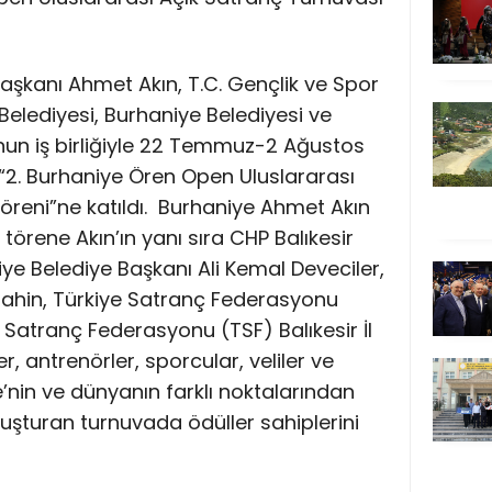
Başkanı Ahmet Akın, T.C. Gençlik ve Spor
 Belediyesi, Burhaniye Belediyesi ve
un iş birliğiyle 22 Temmuz-2 Ağustos
 “2. Burhaniye Ören Open Uluslararası
reni”ne katıldı.
Burhaniye Ahmet Akın
törene Akın’ın yanı sıra CHP Balıkesir
niye Belediye Başkanı Ali Kemal Deveciler,
t Şahin, Türkiye Satranç Federasyonu
 Satranç Federasyonu (TSF) Balıkesir İl
, antrenörler, sporcular, veliler ve
e’nin ve dünyanın farklı noktalarından
uşturan turnuvada ödüller sahiplerini