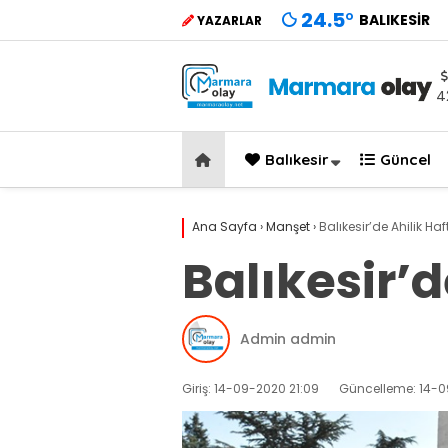
24.5
°
BALIKESIR
YAZARLAR
4
Balıkesir
Güncel
Ana Sayfa
›
Manşet
›
Balıkesir’de Ahilik Ha
Balıkesir’d
Admin admin
Giriş: 14-09-2020 21:09
Güncelleme: 14-0