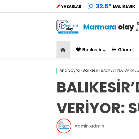
32.6
°
BALIKESIR
YAZARLAR
4
Balıkesir
Güncel
Ana Sayfa
›
Balıkesir
›
BALIKESİR’DE BARAJ
BALIKESİR
VERİYOR: 
Admin admin