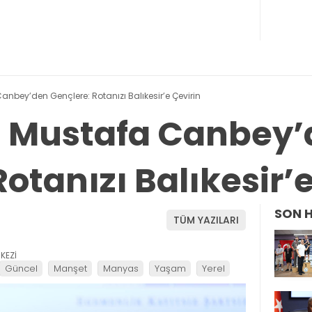
 Canbey’den Gençlere: Rotanızı Balıkesir’e Çevirin
li Mustafa Canbey
otanızı Balıkesir’
SON 
TÜM YAZILARI
KEZİ
Güncel
Manşet
Manyas
Yaşam
Yerel