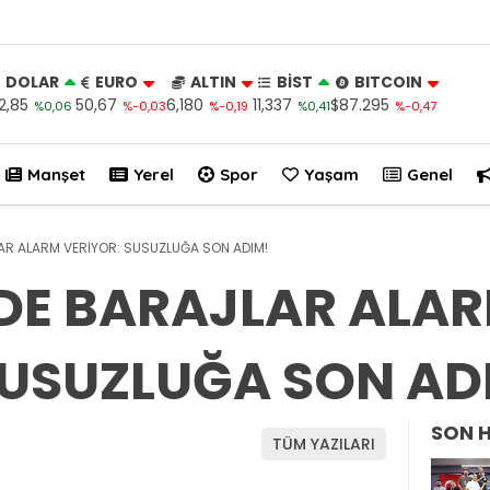
DOLAR
EURO
ALTIN
BİST
BITCOIN
2,85
50,67
6,180
11,337
$87.295
%0,06
%-0,03
%-0,19
%0,41
%-0,47
Manşet
Yerel
Spor
Yaşam
Genel
LAR ALARM VERİYOR: SUSUZLUĞA SON ADIM!
’DE BARAJLAR ALA
SUSUZLUĞA SON AD
SON 
TÜM YAZILARI