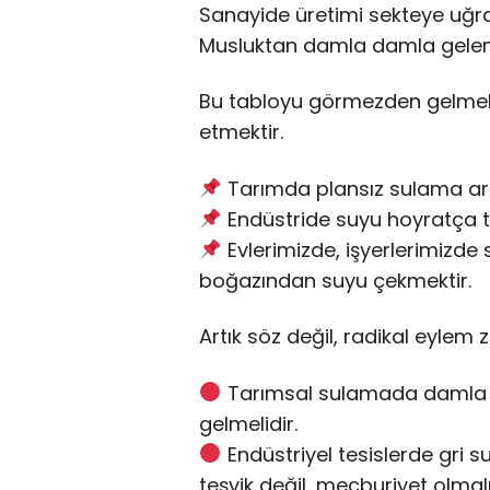
Sanayide üretimi sekteye uğrat
Musluktan damla damla gele
Bu tabloyu görmezden gelmek, 
etmektir.
Tarımda plansız sulama artık
Endüstride suyu hoyratça t
Evlerimizde, işyerlerimizde
boğazından suyu çekmektir.
Artık söz değil, radikal eylem 
Tarımsal sulamada damla v
gelmelidir.
Endüstriyel tesislerde gri s
teşvik değil, mecburiyet olmalı