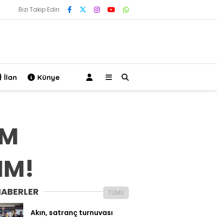
Bizi Takip Edin
İlan
Künye
RM
IM!
HABERLER
TÜMÜ
Akın, satranç turnuvası