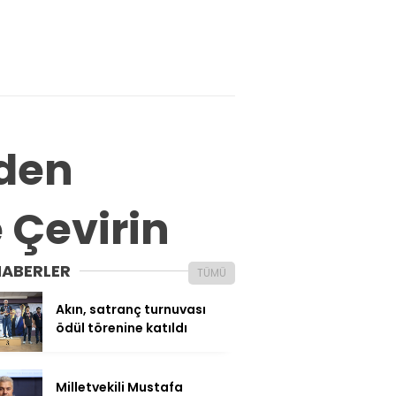
’den
e Çevirin
HABERLER
TÜMÜ
Akın, satranç turnuvası
ödül törenine katıldı
Milletvekili Mustafa