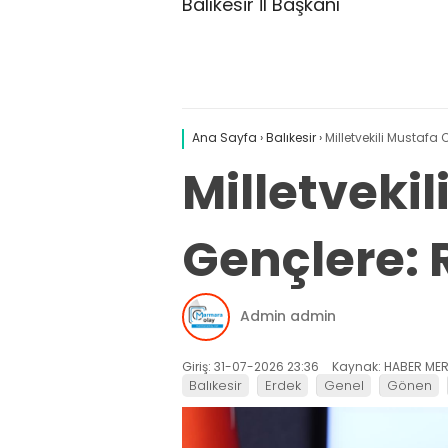
Balıkesir İl Başkanı
Ana Sayfa
›
Balıkesir
›
Milletvekili Mustafa
Milletveki
Gençlere: R
Admin admin
Giriş: 31-07-2026 23:36
Kaynak: HABER MER
Balıkesir
Erdek
Genel
Gönen