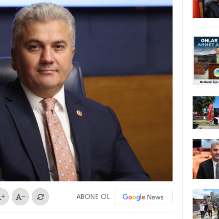
ABONE OL
+
-