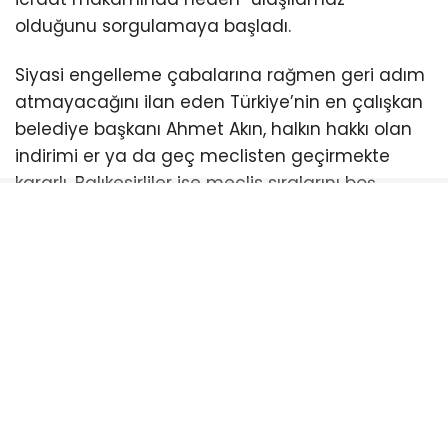
olduğunu sorgulamaya başladı.
Siyasi engelleme çabalarına rağmen geri adım
atmayacağını ilan eden Türkiye’nin en çalışkan
belediye başkanı Ahmet Akın, halkın hakkı olan
indirimi er ya da geç meclisten geçirmekte
kararlı. Balıkesirliler ise meclis sıralarını boş
bırakan bu anlayışa tepki gösterirken, bir sonraki
toplantıda kimlerin halkın indirimine “evet”
diyeceğini merakla bekliyor.