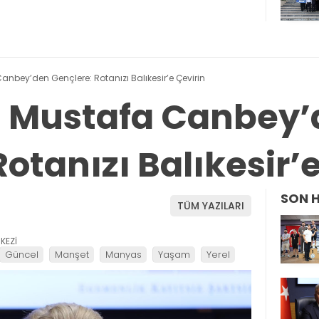
 Canbey’den Gençlere: Rotanızı Balıkesir’e Çevirin
li Mustafa Canbey
otanızı Balıkesir’
SON 
TÜM YAZILARI
KEZİ
Güncel
Manşet
Manyas
Yaşam
Yerel