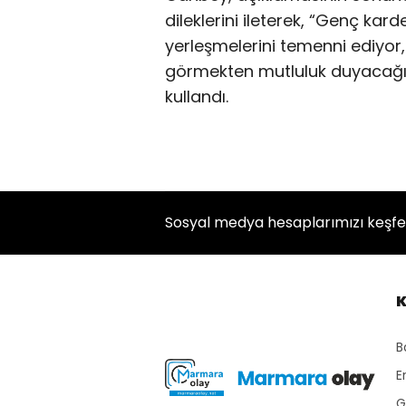
dileklerini ileterek, “Genç kard
yerleşmelerini temenni ediyor,
görmekten mutluluk duyacağımı
kullandı.
Sosyal medya hesaplarımızı keşf
K
B
E
G