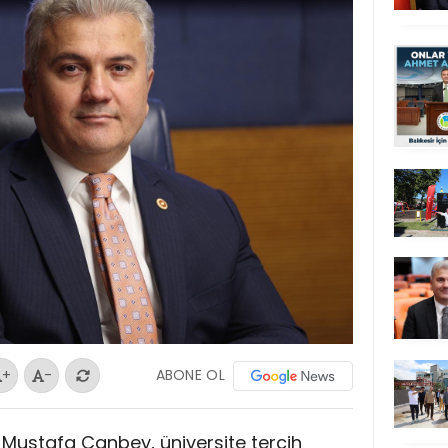
ABONE OL
+
-
Dr. Mustafa Canbey, üniversite tercih