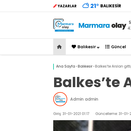
21
°
BALIKESIR
YAZARLAR
4
Balıkesir
Güncel
Ana Sayfa
›
Balıkesir
›
Balkes’te Arslan gitt
Balkes’te A
Admin admin
Giriş: 31-01-2021 01:17
Güncelleme: 31-01-2