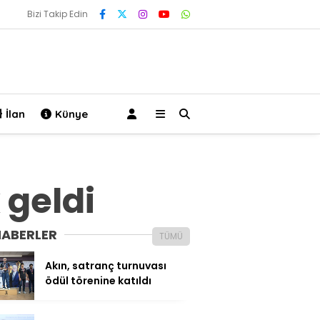
Bizi Takip Edin
İlan
Künye
 geldi
HABERLER
TÜMÜ
Akın, satranç turnuvası
ödül törenine katıldı