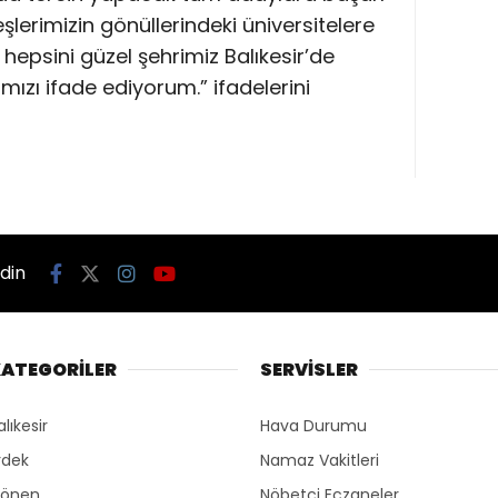
eşlerimizin gönüllerindeki üniversitelere
 hepsini güzel şehrimiz Balıkesir’de
zı ifade ediyorum.” ifadelerini
edin
ATEGORİLER
SERVİSLER
alıkesir
Hava Durumu
rdek
Namaz Vakitleri
önen
Nöbetçi Eczaneler