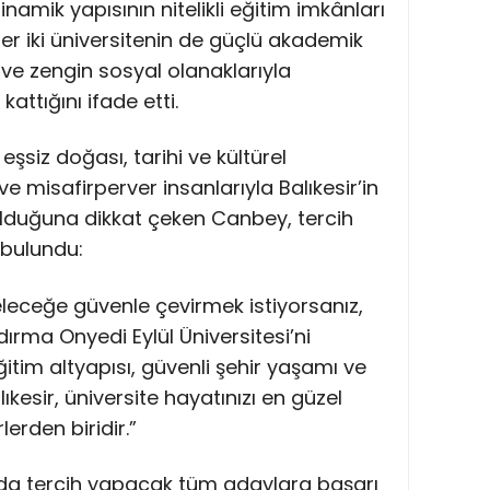
inamik yapısının nitelikli eğitim imkânları
r iki üniversitenin de güçlü akademik
ve zengin sosyal olanaklarıyla
attığını ifade etti.
n eşsiz doğası, tarihi ve kültürel
 ve misafirperver insanlarıyla Balıkesir’in
r olduğuna dikkat çeken Canbey, tercih
bulundu:
leceğe güvenle çevirmek istiyorsanız,
ndırma Onyedi Eylül Üniversitesi’ni
ğitim altyapısı, güvenli şehir yaşamı ve
kesir, üniversite hayatınızı en güzel
lerden biridir.”
da tercih yapacak tüm adaylara başarı