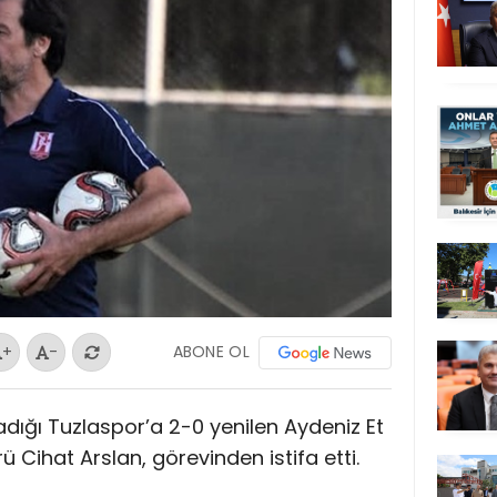
ABONE OL
+
-
rladığı Tuzlaspor’a 2-0 yenilen Aydeniz Et
ü Cihat Arslan, görevinden istifa etti.