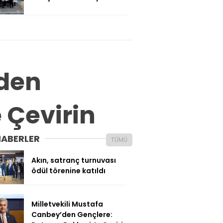
’den
e Çevirin
HABERLER
TÜMÜ
Akın, satranç turnuvası
ödül törenine katıldı
Milletvekili Mustafa
Canbey’den Gençlere: