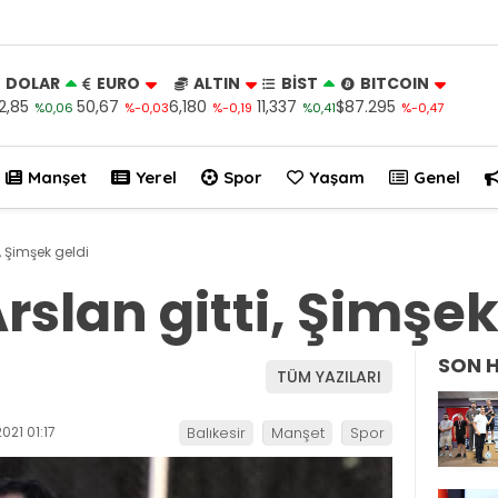
DOLAR
EURO
ALTIN
BİST
BITCOIN
2,85
50,67
6,180
11,337
$87.295
%0,06
%-0,03
%-0,19
%0,41
%-0,47
Manşet
Yerel
Spor
Yaşam
Genel
i, Şimşek geldi
rslan gitti, Şimşek
SON 
TÜM YAZILARI
021 01:17
Balıkesir
Manşet
Spor