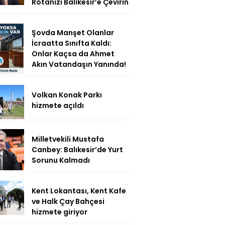
Rotanızı Balıkesir’e Çevirin
Şovda Manşet Olanlar
İcraatta Sınıfta Kaldı:
Onlar Kaçsa da Ahmet
Akın Vatandaşın Yanında!
Volkan Konak Parkı
hizmete açıldı
Milletvekili Mustafa
Canbey: Balıkesir’de Yurt
Sorunu Kalmadı
Kent Lokantası, Kent Kafe
ve Halk Çay Bahçesi
hizmete giriyor