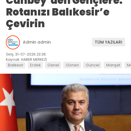
Canbey’den Gençlere:
Rotanızı Balıkesir’e
Çevirin
Admin admin
TÜM YAZILARI
Giriş: 31-07-2026 23:36
Kaynak: HABER MERKEZİ
Balıkesir
Erdek
Genel
Gönen
Güncel
Manşet
M