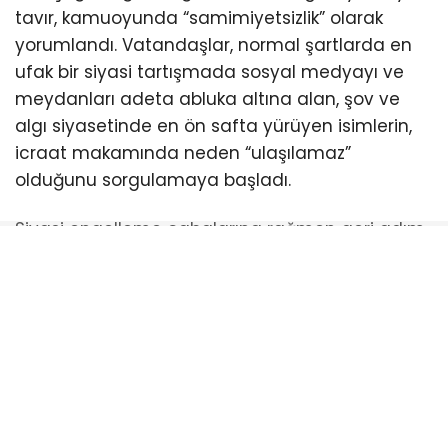
tavır, kamuoyunda “samimiyetsizlik” olarak
yorumlandı. Vatandaşlar, normal şartlarda en
ufak bir siyasi tartışmada sosyal medyayı ve
meydanları adeta abluka altına alan, şov ve
algı siyasetinde en ön safta yürüyen isimlerin,
icraat makamında neden “ulaşılamaz”
olduğunu sorgulamaya başladı.
Siyasi engelleme çabalarına rağmen geri adım
atmayacağını ilan eden Türkiye’nin en çalışkan
belediye başkanı Ahmet Akın, halkın hakkı olan
indirimi er ya da geç meclisten geçirmekte
kararlı. Balıkesirliler ise meclis sıralarını boş
bırakan bu anlayışa tepki gösterirken, bir sonraki
toplantıda kimlerin halkın indirimine “evet”
diyeceğini merakla bekliyor.