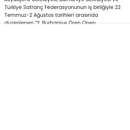
Türkiye Satranç Federasyonunun iş birliğiyle 22
Temmuz-2 Ağustos tarihleri arasında
düzenlenen “2. Burhaniye Ören Open
Uluslararası Açık Satranç Turnuvası Ödül
Töreni”ne katıldı.
Burhaniye Ahmet Akın Kültür
Merkezi’nde düzenlenen törene Akın’ın yanı sıra
CHP Balıkesir Milletvekili Serkan Sarı, Burhaniye
Belediye Başkanı Ali Kemal Deveciler, CHP
Balıkesir İl Başkanı Fikret Şahin, Türkiye Satranç
Federasyonu Başkanı Fethi Apaydın, Türkiye
Satranç Federasyonu (TSF) Balıkesir İl Temsilcisi
Mete Deniz, hakemler, antrenörler, sporcular,
veliler ve satrançseverler katıldı. Türkiye’nin ve
dünyanın farklı noktalarından gelen satranç
sporcularını buluşturan turnuvada ödüller
sahiplerini buldu.