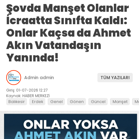
Şovda Manşet Olanlar
İcraatta Sınıfta Kaldı:
Onlar Kaçsa da Ahmet
Akın Vatandaşın
Yanında!
Admin admin
TÜM YAZILARI
Giriş: 01-07-2026 12:27
Kaynak: HABER MERKEZİ
Balıkesir
Erdek
Genel
Gönen
Güncel
Manşet
M