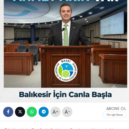
ABONE OL
+
-