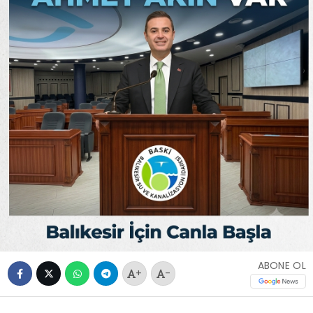
ABONE OL
+
-