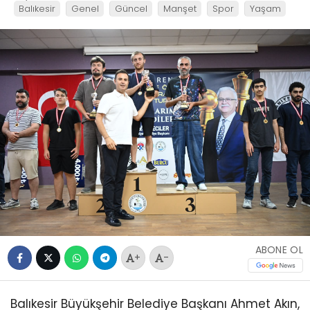
Balıkesir
Genel
Güncel
Manşet
Spor
Yaşam
ABONE OL
+
-
Balıkesir Büyükşehir Belediye Başkanı Ahmet Akın,