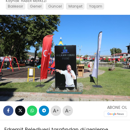
Kaynak: HABER MERKEZİ
Balıkesir
Genel
Güncel
Manşet
Yaşam
ABONE OL
+
-
Edremit Belediyesi tarafından düzenleme