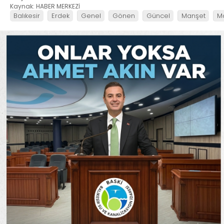
Kaynak: HABER MERKEZİ
Balıkesir
Erdek
Genel
Gönen
Güncel
Manşet
M