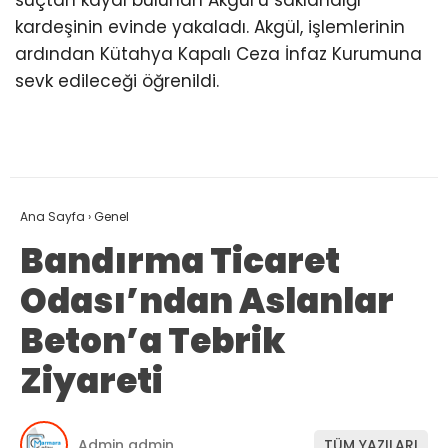
suçtan kaydı bulunan Akgül’ü saklandığı
kardeşinin evinde yakaladı. Akgül, işlemlerinin
ardından Kütahya Kapalı Ceza İnfaz Kurumuna
sevk edileceği öğrenildi.
Ana Sayfa
›
Genel
Bandırma Ticaret
Odası’ndan Aslanlar
Beton’a Tebrik
Ziyareti
Admin admin
TÜM YAZILARI