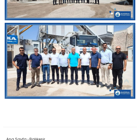
Ana Sayfa
›
Balıkesir