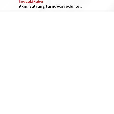
Sıradaki Haber
Manyas
Akın, satranç turnuvası ödül törenine katıldı
SERVİSLER
Hava Durumu
Namaz Vakitleri
Nöbetçi Eczaneler
Puan Durumları
Yayınlar
HAKKIMIZDA
Ana Sayfa
Yazarlar
Künye