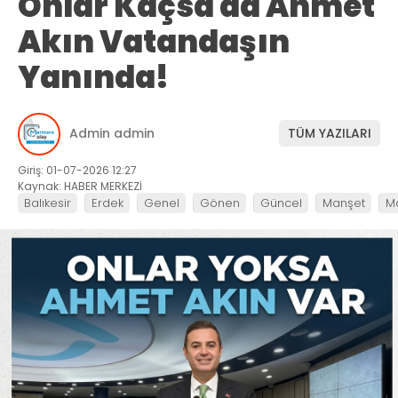
Onlar Kaçsa da Ahmet
Akın Vatandaşın
Yanında!
Admin admin
TÜM YAZILARI
Giriş: 01-07-2026 12:27
Kaynak: HABER MERKEZİ
Balıkesir
Erdek
Genel
Gönen
Güncel
Manşet
M