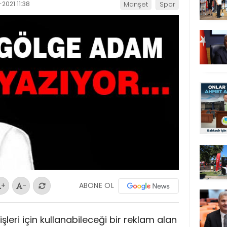
2021 11:38
Manşet
Spor
ABONE OL
+
-
leri için kullanabileceği bir reklam alan