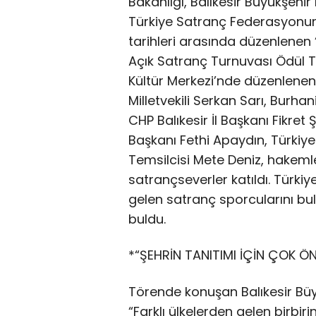
Bakanlığı, Balıkesir Büyükşehir
Türkiye Satranç Federasyonun
tarihleri arasında düzenlenen
Açık Satranç Turnuvası Ödül Tö
Kültür Merkezi’nde düzenlenen 
Milletvekili Serkan Sarı, Burha
CHP Balıkesir İl Başkanı Fikre
Başkanı Fethi Apaydın, Türkiye
Temsilcisi Mete Deniz, hakemler
satrançseverler katıldı. Türkiy
gelen satranç sporcularını bul
buldu.
*“ŞEHRİN TANITIMI İÇİN ÇOK ÖN
Törende konuşan Balıkesir Büy
“Farklı ülkelerden gelen birbir