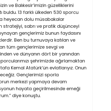
 ve Balıkesir’imizin güzelliklerini
 buldu. 13 farklı ülkeden 530 sporcu
rda heyecan dolu müsabakalar
 stratejiyi, sabrı ve pratik düşünceyi
 oynayan gençlerimiz bunun faydasını
erdir. Ben bu turnuvaya katılan ve
tan tüm gençlerimize sevgi ve
çinden ve dünyanın dört bir yanından
porcularımızı şehrimizde ağırlamaktan
tafa Kemal Atatürk’ün evlatlarıyız. Onun
eyeceğiz. Gençlerimizi sporla
 sporun merkezi yapmaya devam
asyonun hayata geçirilmesinde emeği
um.” diye konuştu.