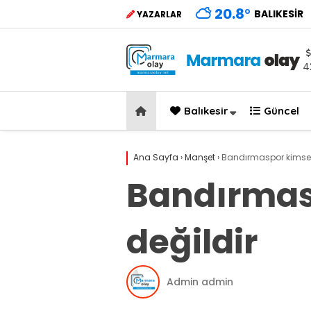
20.8
°
BALIKESIR
YAZARLAR
4
Balıkesir
Güncel
Ana Sayfa
›
Manşet
›
Bandırmaspor kimsen
Bandırmas
değildir
Admin admin