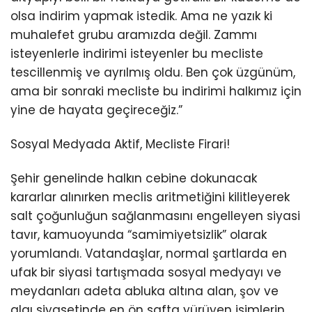
olsa indirim yapmak istedik. Ama ne yazık ki
muhalefet grubu aramızda değil. Zammı
isteyenlerle indirimi isteyenler bu mecliste
tescillenmiş ve ayrılmış oldu. Ben çok üzgünüm,
ama bir sonraki mecliste bu indirimi halkımız için
yine de hayata geçireceğiz.”
Sosyal Medyada Aktif, Mecliste Firari!
Şehir genelinde halkın cebine dokunacak
kararlar alınırken meclis aritmetiğini kilitleyerek
salt çoğunluğun sağlanmasını engelleyen siyasi
tavır, kamuoyunda “samimiyetsizlik” olarak
yorumlandı. Vatandaşlar, normal şartlarda en
ufak bir siyasi tartışmada sosyal medyayı ve
meydanları adeta abluka altına alan, şov ve
algı siyasetinde en ön safta yürüyen isimlerin,