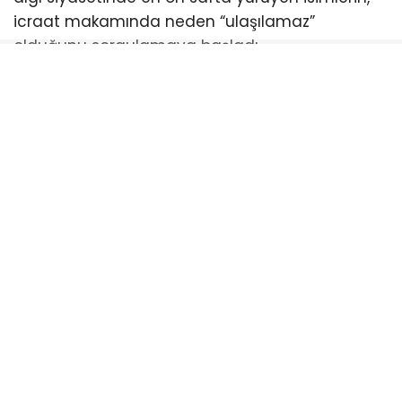
icraat makamında neden “ulaşılamaz”
olduğunu sorgulamaya başladı.
Siyasi engelleme çabalarına rağmen geri adım
atmayacağını ilan eden Türkiye’nin en çalışkan
belediye başkanı Ahmet Akın, halkın hakkı olan
indirimi er ya da geç meclisten geçirmekte
kararlı. Balıkesirliler ise meclis sıralarını boş
bırakan bu anlayışa tepki gösterirken, bir sonraki
toplantıda kimlerin halkın indirimine “evet”
diyeceğini merakla bekliyor.