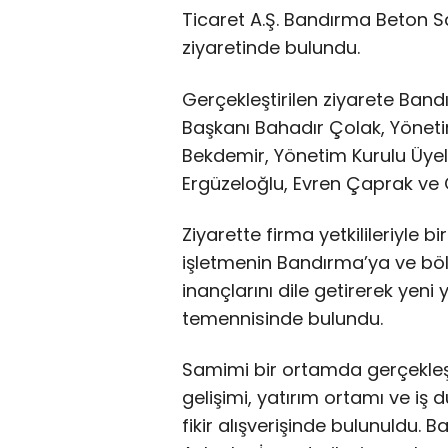
Ticaret A.Ş. Bandırma Beton San
ziyaretinde bulundu.
Gerçekleştirilen ziyarete Ban
Başkanı Bahadır Çolak, Yönet
Bekdemir, Yönetim Kurulu Üye
Ergüzeloğlu, Evren Çaprak ve O
Ziyarette firma yetkilileriyle b
işletmenin Bandırma’ya ve bö
inançlarını dile getirerek yeni 
temennisinde bulundu.
Samimi bir ortamda gerçekle
gelişimi, yatırım ortamı ve iş dü
fikir alışverişinde bulunuldu.