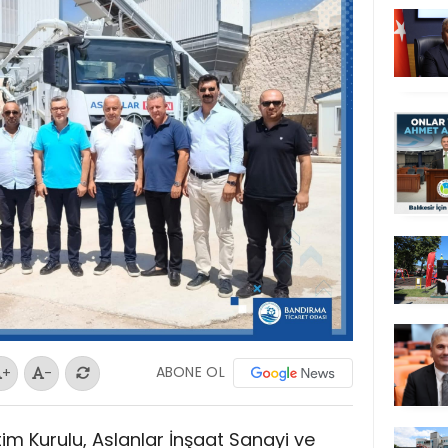
ABONE OL
+
-
m Kurulu, Aslanlar İnşaat Sanayi ve