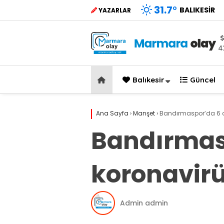
31.7
°
BALIKESIR
YAZARLAR
4
Balıkesir
Güncel
Ana Sayfa
›
Manşet
›
Bandırmaspor’da 6 oy
Bandırmas
koronavirüs
Admin admin