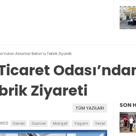
’ndan Aslanlar Beton’a Tebrik Ziyareti
icaret Odası’ndan
rik Ziyareti
SON 
TÜM YAZILARI
KEZİ
Genel
Güncel
Manşet
Yaşam
Yerel