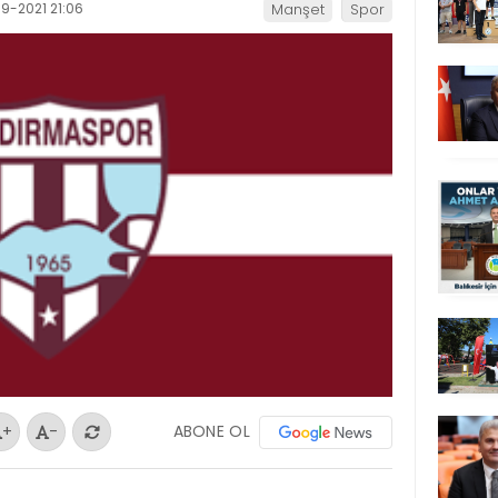
9-2021 21:06
Manşet
Spor
ABONE OL
+
-