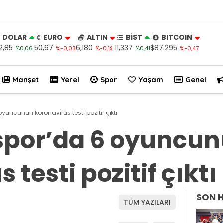
DOLAR
EURO
ALTIN
BİST
BITCOIN
2,85
50,67
6,180
11,337
$87.295
%0,06
%-0,03
%-0,19
%0,41
%-0,47
Manşet
Yerel
Spor
Yaşam
Genel
uncunun koronavirüs testi pozitif çıktı
por’da 6 oyuncu
 testi pozitif çıktı
SON 
TÜM YAZILARI