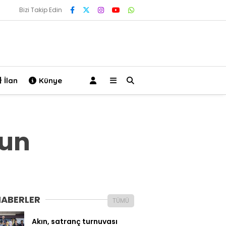
Bizi Takip Edin
İlan
Künye
nun
HABERLER
TÜMÜ
Akın, satranç turnuvası