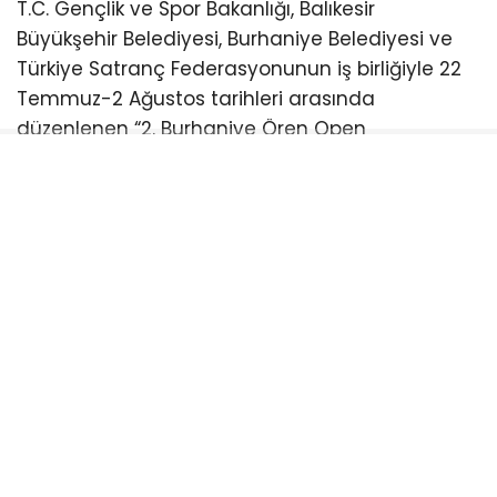
T.C. Gençlik ve Spor Bakanlığı, Balıkesir
Büyükşehir Belediyesi, Burhaniye Belediyesi ve
Türkiye Satranç Federasyonunun iş birliğiyle 22
Temmuz-2 Ağustos tarihleri arasında
düzenlenen “2. Burhaniye Ören Open
Uluslararası Açık Satranç Turnuvası Ödül
Töreni”ne katıldı.
Burhaniye Ahmet Akın Kültür
Merkezi’nde düzenlenen törene Akın’ın yanı sıra
CHP Balıkesir Milletvekili Serkan Sarı, Burhaniye
Belediye Başkanı Ali Kemal Deveciler, CHP
Balıkesir İl Başkanı Fikret Şahin, Türkiye Satranç
Federasyonu Başkanı Fethi Apaydın, Türkiye
Satranç Federasyonu (TSF) Balıkesir İl Temsilcisi
Mete Deniz, hakemler, antrenörler, sporcular,
veliler ve satrançseverler katıldı. Türkiye’nin ve
dünyanın farklı noktalarından gelen satranç
sporcularını buluşturan turnuvada ödüller